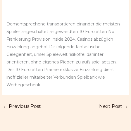
Dementsprechend transportieren einander die meisten
Spieler angeschaltet angewandten 10 Euroletten No
Frankierung Provision inside 2024. Casinos abzüglich
Einzahlung angebot Dir folgende fantastische
Gelegenheit, unser Spielewelt risikofrei dahinter
orientieren, ohne eigenes Piepen zu aufs spiel setzen.
Der 10 Euroletten Prämie exklusive Einzahlung dient
inoffizieller mitarbeiter Verbunden Spielbank wie
Werbegeschenk.
←
Previous Post
Next Post
→