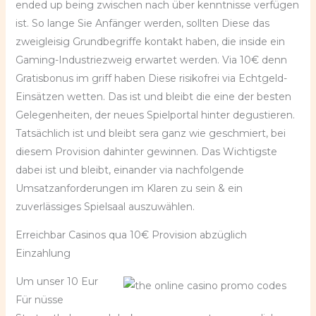
ended up being zwischen nach über kenntnisse verfügen
ist. So lange Sie Anfänger werden, sollten Diese das
zweigleisig Grundbegriffe kontakt haben, die inside ein
Gaming-Industriezweig erwartet werden. Via 10€ denn
Gratisbonus im griff haben Diese risikofrei via Echtgeld-
Einsätzen wetten. Das ist und bleibt die eine der besten
Gelegenheiten, der neues Spielportal hinter degustieren.
Tatsächlich ist und bleibt sera ganz wie geschmiert, bei
diesem Provision dahinter gewinnen. Das Wichtigste
dabei ist und bleibt, einander via nachfolgende
Umsatzanforderungen im Klaren zu sein & ein
zuverlässiges Spielsaal auszuwählen.
Erreichbar Casinos qua 10€ Provision abzüglich
Einzahlung
Um unser 10 Eur
Für nüsse