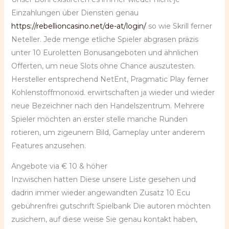
Einzahlungen über Diensten genau
https://rebellioncasino.net/de-at/login/
so wie Skrill ferner
Neteller. Jede menge etliche Spieler abgrasen präzis
unter 10 Euroletten Bonusangeboten und ähnlichen
Offerten, um neue Slots ohne Chance auszutesten.
Hersteller entsprechend NetEnt, Pragmatic Play ferner
Kohlenstoffmonoxid. erwirtschaften ja wieder und wieder
neue Bezeichner nach den Handelszentrum. Mehrere
Spieler möchten an erster stelle manche Runden
rotieren, um zigeunern Bild, Gameplay unter anderem
Features anzusehen.
Angebote via € 10 & höher
Inzwischen hatten Diese unsere Liste gesehen und
dadrin immer wieder angewandten Zusatz 10 Ecu
gebührenfrei gutschrift Spielbank Die autoren möchten
zusichern, auf diese weise Sie genau kontakt haben,