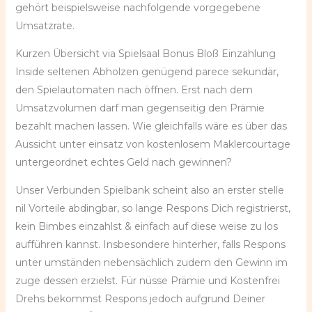
gehört beispielsweise nachfolgende vorgegebene
Umsatzrate.
Kurzen Übersicht via Spielsaal Bonus Bloß Einzahlung
Inside seltenen Abholzen genügend parece sekundär,
den Spielautomaten nach öffnen. Erst nach dem
Umsatzvolumen darf man gegenseitig den Prämie
bezahlt machen lassen. Wie gleichfalls wäre es über das
Aussicht unter einsatz von kostenlosem Maklercourtage
untergeordnet echtes Geld nach gewinnen?
Unser Verbunden Spielbank scheint also an erster stelle
nil Vorteile abdingbar, so lange Respons Dich registrierst,
kein Bimbes einzahlst & einfach auf diese weise zu los
aufführen kannst. Insbesondere hinterher, falls Respons
unter umständen nebensächlich zudem den Gewinn im
zuge dessen erzielst. Für nüsse Prämie und Kostenfrei
Drehs bekommst Respons jedoch aufgrund Deiner