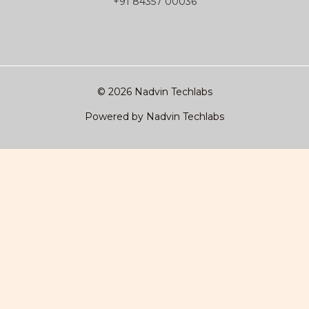
+91 84357 00036
© 2026 Nadvin Techlabs
Powered by Nadvin Techlabs