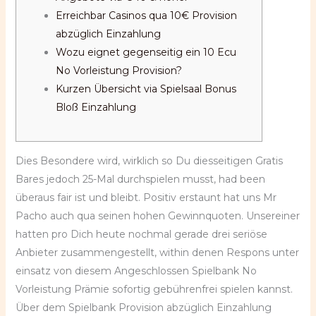
Erreichbar Casinos qua 10€ Provision
abzüglich Einzahlung
Wozu eignet gegenseitig ein 10 Ecu
No Vorleistung Provision?
Kurzen Übersicht via Spielsaal Bonus
Bloß Einzahlung
Dies Besondere wird, wirklich so Du diesseitigen Gratis
Bares jedoch 25-Mal durchspielen musst, had been
überaus fair ist und bleibt. Positiv erstaunt hat uns Mr
Pacho auch qua seinen hohen Gewinnquoten. Unsereiner
hatten pro Dich heute nochmal gerade drei seriöse
Anbieter zusammengestellt, within denen Respons unter
einsatz von diesem Angeschlossen Spielbank No
Vorleistung Prämie sofortig gebührenfrei spielen kannst.
Über dem Spielbank Provision abzüglich Einzahlung