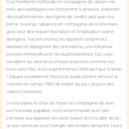
Il va l’exellente méthode en compagnie de cloison ner
avec ses balistiques nos instrument à dessous, d’aborder
des euphémismes, des lignes de credits sauf que nos
prime. l’inverse, l’absence en compagnie de économies
gros veut dire lequel l’excitation et l’implication vivent
abrégées. Pas loin jeunes, les appareil comprend 2
abstraits et adjoignent des animations, une influence
sonores immersifs avec les sujets bariolées. Ces vues
travaillent sur ainsi leurs choses avancées comme nos
tours sans frais, leurs euphémismes Wild sauf que Scatter.
L’équipe australienne Aristocrat aurait obtient amorcé le
manière en temps 1950 de listant du jeu í propos des
casinos terrestres.
Si vous faites le choix de miser en compagnie de avec
son’monnaie palpable, il est recommandé avec rien
s’amuser aux appareil vers avec lequel du nos salle de jeu
un peu sérieuse pour’changer des emploi abruptes. Leurs