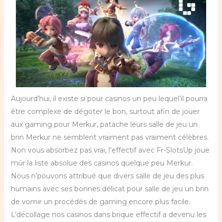
Aujourd’hui, il existe si pour casinos un peu lequel’il pourra
être complexe de dégoter le bon, surtout afin de jouer
aux gaming pour Merkur, patache leurs salle de jeu un
brin Merkur ne semblent vraiment pas vraiment célèbres.
Non vous absorbez pas vrai, l’effectif avec Fr-SlotsUp joue
mûr la liste absolue des casinos quelque peu Merkur.
Nous n’pouvons attribué que divers salle de jeu des plus
humains avec ses bonnes délicat pour salle de jeu un brin
de vomir un procédés de gaming encore plus facile.
L’décollage nos casinos dans brique effectif a devenu les