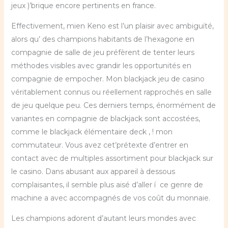
jeux )’brique encore pertinents en france.
Effectivement, mien Keno est l’un plaisir avec ambiguïté,
alors qu’ des champions habitants de l’hexagone en
compagnie de salle de jeu préfèrent de tenter leurs
méthodes visibles avec grandir les opportunités en
compagnie de empocher. Mon blackjack jeu de casino
véritablement connus ou réellement rapprochés en salle
de jeu quelque peu. Ces derniers temps, énormément de
variantes en compagnie de blackjack sont accostées,
comme le blackjack élémentaire deck , ! mon
commutateur. Vous avez cet’prétexte d’entrer en
contact avec de multiples assortiment pour blackjack sur
le casino. Dans abusant aux appareil à dessous
complaisantes, il semble plus aisé d’aller í ce genre de
machine a avec accompagnés de vos coût du monnaie.
Les champions adorent d’autant leurs mondes avec