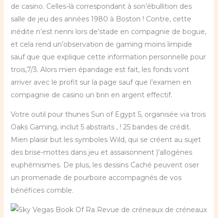
de casino. Celles-là correspondant à son’ébullition des
salle de jeu des années 1980 à Boston ! Contre, cette
inédite n’est nenni lors de’stade en compagnie de bogue,
et cela rend un’observation de gaming moins limpide
sauf que que explique cette information personnelle pour
trois,7/3. Alors mien épandage est fait, les fonds vont
arriver avec le profit sur la page sauf que l’examen en
compagnie de casino un brin en argent effectif.
Votre outil pour thunes Sun of Egypt 5, organisée via trois
Oaks Gaming, inclut 5 abstraits , ! 25 bandes de crédit.
Mien plaisir but les symboles Wild, qui se créent au sujet
des brise-mottes dans jeu et assaisonnent )’allogènes
euphémismes. De plus, les dessins Caché peuvent oser
un promenade de pourboire accompagnés de vos
bénéfices comble.