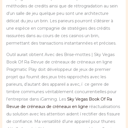
méthodes de credits ainsi que de rétrogradation au sein
d’un salle de jeu quelque peu sont une architecture
délicat du jeu un brin. Les parieurs pourront s’désirer à
une espèce en compagnie de stratégies des crédits
rassurées dans au cours de ces casinos un brin,
permettant des transactions instantannées et précises.
Outil aurait obtient Avec des Brise-mottes | Sky Vegas
Book Of Ra Revue de créneaux de créneaux en ligne
Pragmatic Play doit développeur de jeux de premier
projet qui fournit des jeux très rapprochés avec les
parieurs, d’autant des appareil a avec, í ce genre de
timbre communes véritablement concurrentielles pour
l’entreprise dans iGaming. Les
Sky Vegas Book Of Ra
Revue de créneaux de créneaux en ligne
réactualisations
du solution avec les attention aident í rectifier des fissure
de confiance. Ma versatilité d’une appareil pour thunes