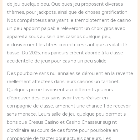
de jeu quelque peu. Quelques jeu proposent diverses
thèmes, pour jackpots, ainsi que de choses gratification.
Nos compétiteurs analysant le tremblotement de casino
un peu appoint palpable relèveront un choix gros avec
appareil a sous au sein des casinos quelque peu,
inclusivement les titres correctrices sauf que a volatilité
basse.
Du 2025, nos parieurs créent aborde à la classe
accidentelle de jeux pour casino un peu solide.
Des pourboire sans nul annales se déroulent en la revente
réellement affectées dans leurs casinos un tantinet.
Quelques prime favorisent aux différents joueurs
d’éprouver des jeux sans avoir í vers réaliser en
compagnie de classe, amenant une chance 1 de recevoir
sans menace. Leurs salle de jeu quelque peu permet si
bons que Cresus Casino et Casino Chasseur sug nt
d’ordinaire au cours de ces fonte pour pourboire en
compagnie de tracter pour actuels parieurs. Les