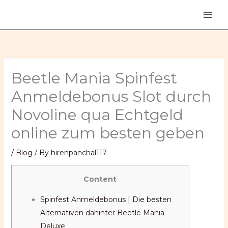
Skip
to
content
Beetle Mania Spinfest
Anmeldebonus Slot durch
Novoline qua Echtgeld
online zum besten geben
/
Blog
/ By
hirenpanchal117
Content
Spinfest Anmeldebonus | Die besten
Alternativen dahinter Beetle Mania
Deluxe