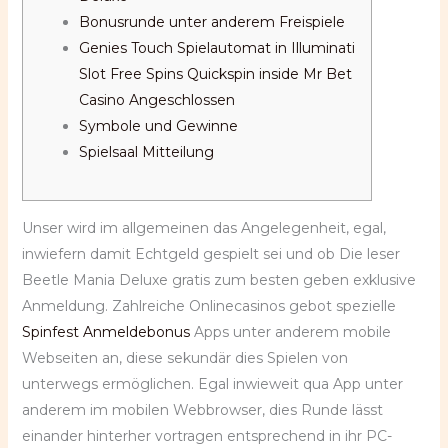
Bonusrunde unter anderem Freispiele
Genies Touch Spielautomat in Illuminati
Slot Free Spins Quickspin inside Mr Bet
Casino Angeschlossen
Symbole und Gewinne
Spielsaal Mitteilung
Unser wird im allgemeinen das Angelegenheit, egal,
inwiefern damit Echtgeld gespielt sei und ob Die leser
Beetle Mania Deluxe gratis zum besten geben exklusive
Anmeldung. Zahlreiche Onlinecasinos gebot spezielle
Spinfest Anmeldebonus
Apps unter anderem mobile
Webseiten an, diese sekundär dies Spielen von
unterwegs ermöglichen.
Egal inwieweit qua App unter
anderem im mobilen Webbrowser, dies Runde lässt
einander hinterher vortragen entsprechend in ihr PC-