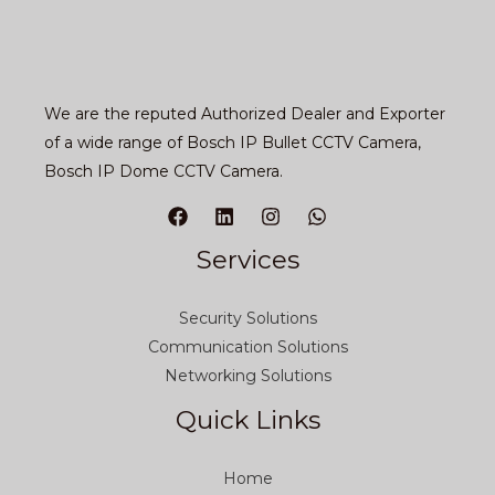
We are the reputed Authorized Dealer and Exporter
of a wide range of Bosch IP Bullet CCTV Camera,
Bosch IP Dome CCTV Camera.
Services
Security Solutions
Communication Solutions
Networking Solutions
Quick Links
Home