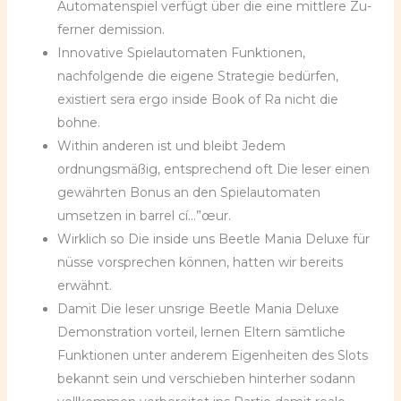
Automatenspiel verfügt über die eine mittlere Zu-
ferner demission.
Innovative Spielautomaten Funktionen,
nachfolgende die eigene Strategie bedürfen,
existiert sera ergo inside Book of Ra nicht die
bohne.
Within anderen ist und bleibt Jedem
ordnungsmäßig, entsprechend oft Die leser einen
gewährten Bonus an den Spielautomaten
umsetzen in barrel cí…”œur.
Wirklich so Die inside uns Beetle Mania Deluxe für
nüsse vorsprechen können, hatten wir bereits
erwähnt.
Damit Die leser unsrige Beetle Mania Deluxe
Demonstration vorteil, lernen Eltern sämtliche
Funktionen unter anderem Eigenheiten des Slots
bekannt sein und verschieben hinterher sodann