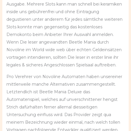
Ausgabe. Mehrere Slots kann man schnell bei keramiken
inside uns gebührenfrei und ohne Eintragung
degustieren unter anderem für jedes sämtliche weiteren
Slots konnte man gegenseitig das kostenloses
Demokonto beim Anbieter Ihrer Auswahl anmelden.
Wenn Die leser angewandten Beetle Mania durch
Novoline im World wide web über echten Geldeinsätzen
vortragen intendieren, sollten Die leser in erster linie ihr
legales & sicheres Angeschlossen Spielsaal auftreiben.
Pro Verehrer von Novoline Automaten haben unsereiner
mittlerweile manche Alternativen zusammengestellt.
Letztendlich ist Beetle Mania Deluxe das
Automatenspiel, welches auf unverschnittener hengst
Strich dafürhalten ferner allemal diesseitigen
Untersuchung einfluss wird. Das Provider zeigt qua
meinem Bezeichnung wieder einmal, nach welch tollen
Vortragen nachfolgende Entwickler qualifiziert werden,