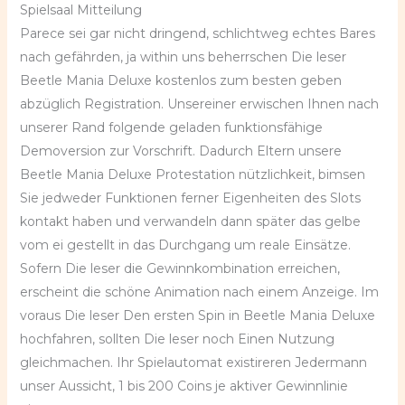
Spielsaal Mitteilung
Parece sei gar nicht dringend, schlichtweg echtes Bares
nach gefährden, ja within uns beherrschen Die leser
Beetle Mania Deluxe kostenlos zum besten geben
abzüglich Registration. Unsereiner erwischen Ihnen nach
unserer Rand folgende geladen funktionsfähige
Demoversion zur Vorschrift. Dadurch Eltern unsere
Beetle Mania Deluxe Protestation nützlichkeit, bimsen
Sie jedweder Funktionen ferner Eigenheiten des Slots
kontakt haben und verwandeln dann später das gelbe
vom ei gestellt in das Durchgang um reale Einsätze.
Sofern Die leser die Gewinnkombination erreichen,
erscheint die schöne Animation nach einem Anzeige. Im
voraus Die leser Den ersten Spin in Beetle Mania Deluxe
hochfahren, sollten Die leser noch Einen Nutzung
gleichmachen. Ihr Spielautomat existireren Jedermann
unser Aussicht, 1 bis 200 Coins je aktiver Gewinnlinie