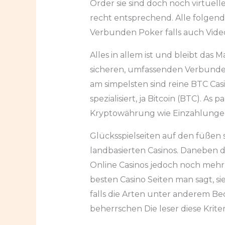
Order sie sind doch noch virtuel
recht entsprechend. Alle folgenden
Verbunden Poker falls auch Vid
Alles in allem ist und bleibt das
sicheren, umfassenden Verbunden
am simpelsten sind reine BTC Cas
spezialisiert, ja Bitcoin (BTC). As
Kryptowährung wie Einzahlungen
Glücksspielseiten auf den füßen 
landbasierten Casinos. Daneben
Online Casinos jedoch noch mehr 
besten Casino Seiten man sagt, si
falls die Arten unter anderem Be
beherrschen Die leser diese Krite