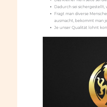
Dadurch sei sichergestellt,
Fragt man diverse Menschen
ausmacht, bekommt man jew
Je unser Qualität lohnt konz