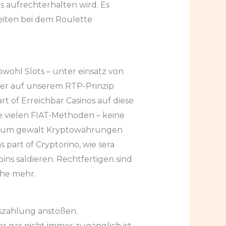
s aufrechterhalten wird. Es
eiten bei dem Roulette
owohl Slots – unter einsatz von
der auf unserem RTP-Prinzip
t of Erreichbar Casinos auf diese
ide vielen FIAT-Methoden – keine
aktum gewalt Kryptowährungen
 part of Cryptorino, wie sera
ins saldieren. Rechtfertigen sind
che mehr.
uszahlung anstoßen.
hr gar nicht immer zugänglich ist.