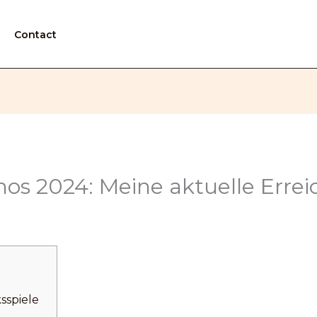
Contact
nos 2024: Meine aktuelle Errei
sspiele