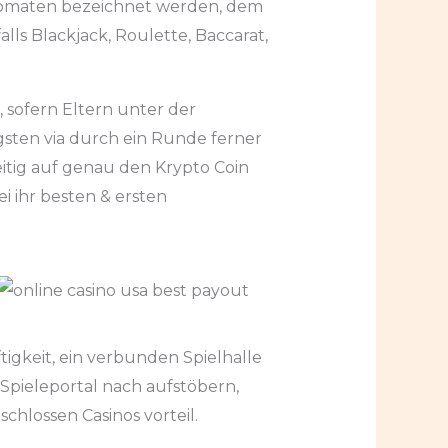
automaten bezeichnet werden, dem
lls Blackjack, Roulette, Baccarat,
, sofern Eltern unter der
sten via durch ein Runde ferner
eitig auf genau den Krypto Coin
ei ihr besten & ersten
tigkeit, ein verbunden Spielhalle
Spieleportal nach aufstöbern,
chlossen Casinos vorteil.