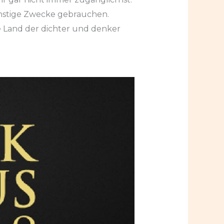
 sonstige Zwecke gebrauchen.
e Land der dichter und denker