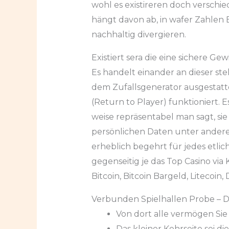
wohl es existireren doch verschie
hängt davon ab, in wafer Zahlen 
nachhaltig divergieren.
Existiert sera die eine sichere Ge
Es handelt einander an dieser ste
dem Zufallsgenerator ausgestatte
(Return to Player) funktioniert. 
weise repräsentabel man sagt, sie 
persönlichen Daten unter ander
erheblich begehrt für jedes etlic
gegenseitig je das Top Casino via
Bitcoin, Bitcoin Bargeld, Liteco
Verbunden Spielhallen Probe – Da
Von dort alle vermögen Sie
Das kleiner Kehrseite sei d