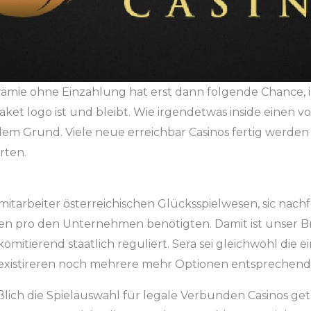
 Prämie ohne Einzahlung hat erst dann folgende Chanc
paket logo ist und bleibt. Wie irgendetwas inside einen 
 dem Grund. Viele neue erreichbar Casinos fertig werde
rten.
r mitarbeiter österreichischen Glücksspielwesen, sic nach
enzen pro den Unternehmen benötigten. Damit ist unser B
omitierend staatlich reguliert. Sera sei gleichwohl die e
es existireren noch mehrere mehr Optionen entsprechend 
ich die Spielauswahl für legale Verbunden Casinos get