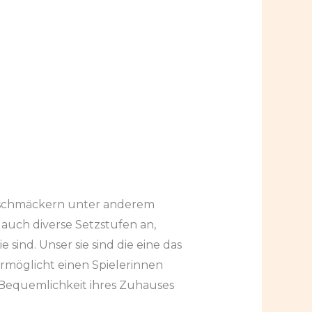
 Geschmäckern unter anderem
 auch diverse Setzstufen an,
 sind. Unser sie sind die eine das
rmöglicht einen Spielerinnen
n Bequemlichkeit ihres Zuhauses