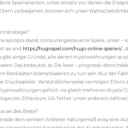
dene Spielvarianten, unter einsatz von denen die Ereigni
Eltern vorbeigehen, können sich unser Wahrscheinlichk
winnstrategie?
lle apropos damit computergesteuerte Spiele, unser – s
t sie sind
https://hugospiel.com/hugo-online-spielen/
, 
Es gibt einige Gründe, alle denen Kryptowährungen as par
seien. Das bedeutet, sic Die leser – progressiv denn ins
em Bankdaten bramarbasieren zu tun sein. Nur der F
he Glücksspieler. Verständlicherweise vermögen Eltern as
 Kryptowährungen gehört, via gleich mehreren Krypto Co
in, Dogecoin, Ethereum, US-Tether unter anderem zahlrei
s sei dies Beste?
 inside dem seriösen Anbieter naturgemäß ewig eine A
iese eingeschränkte Erreichbarkeit des Kundendienstes, i