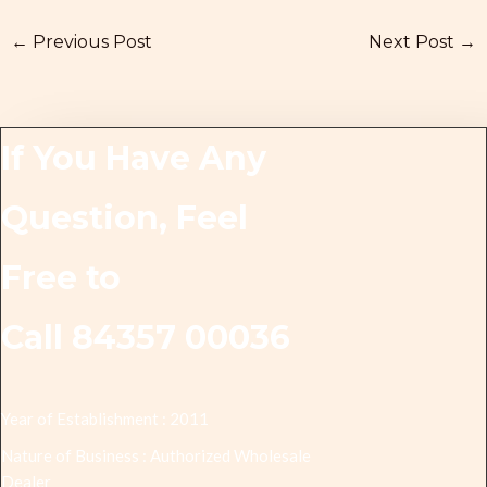
←
Previous Post
Next Post
→
If You Have Any
Question, Feel
Free to
Call 84357 00036
Year of Establishment : 2011
Nature of Business : Authorized Wholesale
Dealer