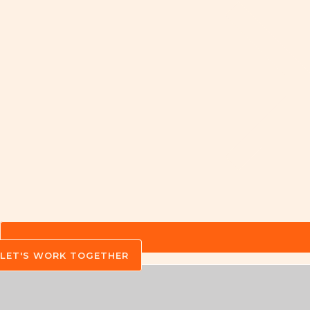
LET'S WORK TOGETHER