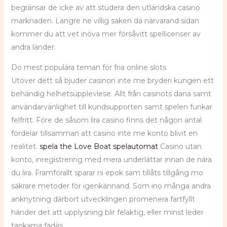
begränsar de icke av att studera den utländska casino
marknaden. Längre ne villig saken dä närvarand sidan
kommer du att vet inöva mer försåvitt spellicenser av
andra länder.
Do mest populära teman för fria online slots
Utöver dett så bjuder casinon inte me bryderi kungen ett
behändig helhetsupplevlese. Allt från casinots dana samt
användarvänlighet till kundsupporten samt spelen funkar
felfritt. Före de såsom lira casino finns det någon antal
fördelar tillsamman att casino inte me konto blivit en
realitet.
spela the Love Boat spelautomat
Casino utan
konto, inregistrering med mera underlättar innan de nära
du lira. Framförallt sparar ni epok sam tillåts tillgång mo
säkrare metoder för igenkännand. Som ino många andra
anknytning därbort utvecklingen promenera fartfyllt
händer det att upplysning blir felaktig, eller minst leder
tankarna fadäs.