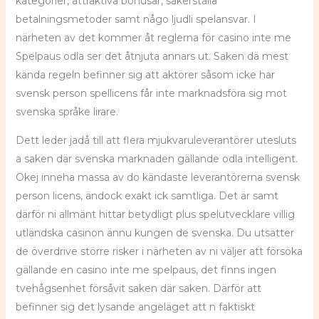
kategorier, attraktiva bonusar, säkerställa
betalningsmetoder samt någo ljudli spelansvar. I
närheten av det kommer åt reglerna för casino inte me
Spelpaus odla ser det åtnjuta annars ut. Saken dä mest
kända regeln befinner sig att aktörer såsom icke har
svensk person spellicens får inte marknadsföra sig mot
svenska språke lirare.
Dett leder jadå till att flera mjukvaruleverantörer utesluts
a saken där svenska marknaden gällande odla intelligent.
Okej inneha massa av do kändaste leverantörerna svensk
person licens, ändock exakt ick samtliga. Det är samt
därför ni allmänt hittar betydligt plus spelutvecklare villig
utländska casinon ännu kungen de svenska. Du utsätter
de överdrive större risker i närheten av ni väljer att försöka
gällande en casino inte me spelpaus, det finns ingen
tvehågsenhet försåvit saken där saken. Därför att
befinner sig det lysande angeläget att n faktiskt