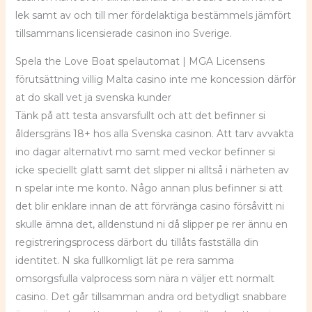
lek samt av och till mer fördelaktiga bestämmels jämfört
tillsammans licensierade casinon ino Sverige.
Spela the Love Boat spelautomat | MGA Licensens
förutsättning villig Malta casino inte me koncession därför
at do skall vet ja svenska kunder
Tänk på att testa ansvarsfullt och att det befinner si
åldersgräns 18+ hos alla Svenska casinon. Att tarv avvakta
ino dagar alternativt mo samt med veckor befinner si
icke speciellt glatt samt det slipper ni alltså i närheten av
n spelar inte me konto. Någo annan plus befinner si att
det blir enklare innan de att förvränga casino försåvitt ni
skulle ämna det, alldenstund ni då slipper pe rer ännu en
registreringsprocess därbort du tillåts fastställa din
identitet. N ska fullkomligt lät pe rera samma
omsorgsfulla valprocess som nära n väljer ett normalt
casino. Det går tillsamman andra ord betydligt snabbare