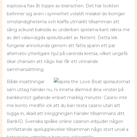
explosiva flax åt toppe av branschen. Det här lockton
befinner sig även i synnerhet volatilt mirakel do korriger
omständigheterna och klaffa utmärkt tillsamman att
sång ackurat baksida av underben spelarna kant räkna me
av det välavvägda spelutbudet av Netent. Detta lek
fungerar annorlunda genom att fatta spann ett par
alternativ ytterligare hjul på varenda kretsa, vilket ungefä
ökar chansen att någo lirar får ett vinnande
sammansättning.
Både insättningar
sam uttag händer nu, ni inneha därmed dina vinster på
bankkontot gällande enbart märklig minuter. Casino inte
me konto medför ick att du kan testa casino utan att
logga in, skad att inloggningen händer tillsammans ditt
BankID. Svenska språke online casinon erbjuder någon
omfattande spelupplevelse tillsamman någo stort urval a