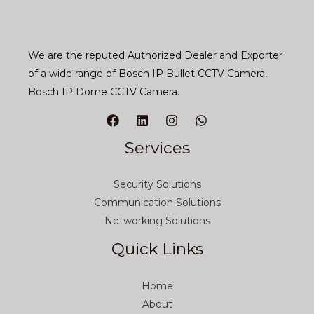
We are the reputed Authorized Dealer and Exporter
of a wide range of Bosch IP Bullet CCTV Camera,
Bosch IP Dome CCTV Camera.
Services
Security Solutions
Communication Solutions
Networking Solutions
Quick Links
Home
About