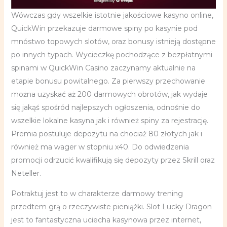
Wówczas gdy wszelkie istotnie jakościowe kasyno online,
QuickWin przekazuje darmowe spiny po kasynie pod
mnóstwo topowych slotów, oraz bonusy istnieją dostępne
po innych typach. Wycieczkę pochodzące z bezpłatnymi
spinami w QuickWin Casino zaczynamy aktualnie na
etapie bonusu powitalnego. Za pierwszy przechowanie
można uzyskać aż 200 darmowych obrotów, jak wydaje
się jakąś spośród najlepszych ogłoszenia, odnośnie do
wszelkie lokalne kasyna jak i również spiny za rejestrację.
Premia postuluje depozytu na chociaż 80 złotych jak i
również ma wager w stopniu x40. Do odwiedzenia
promocji odrzucić kwalifikują się depozyty przez Skrill oraz
Neteller.
Potraktuj jest to w charakterze darmowy trening
przedtem grą o rzeczywiste pieniążki. Slot Lucky Dragon
jest to fantastyczna uciecha kasynowa przez internet,