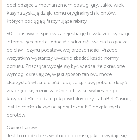
pochodzące z mechanizmem obsługi gry. Jakkolwiek
kasyna zyskują dzięki temu oryginalnych klientów,
których pociągają fascynujące rabaty.
50 gratisowych spinów za rejestrację to w każdej sytuacji
interesująca oferta, jednakże odrzucić zwalnia to gracza
od chwili czynu podstawowej przezorności. Przede
wszystkim wystarczy uważnie zbadać każde normy
bonusu. Znacząca wydaje się być wiedza, że określone
wymogi określające, w jaki sposób fan być może
skorzystać własne pięćdziesięciu spinów, potrafią dosyć
znacząco się różnić zależnie od czasu wybieranego
kasyna. Jeśli chodzi o plik powitalny przy LaLaBet Casino,
jest to można liczyć na sporą liczbę 150 bezpłatnych
obrotów.
Opinie Fanów
Jest to modła bezzwrotnego bonusu, jaki to wydaje się