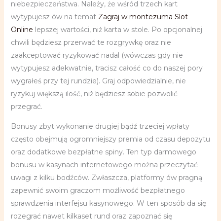
niebezpieczeństwa. Należy, że wśród trzech kart
wytypujesz ów na temat
Zagraj w montezuma Slot
Online
lepszej wartości, niż karta w stole. Po opcjonalnej
chwili będziesz przerwać te rozgrywkę oraz nie
zaakceptować ryzykować nadal (wówczas gdy nie
wytypujesz adekwatnie, tracisz całość co do naszej pory
wygrałeś przy tej rundzie). Graj odpowiedzialnie, nie
ryzykuj większą ilość, niż będziesz sobie pozwolić
przegrać.
Bonusy zbyt wykonanie drugiej bądź trzeciej wpłaty
często obejmują ogromniejszy premia od czasu depozytu
oraz dodatkowe bezpłatne spiny. Ten typ darmowego
bonusu w kasynach internetowego można przeczytać
uwagi z kilku bodźców. Zwłaszcza, platformy ów pragną
zapewnić swoim graczom możliwość bezpłatnego
sprawdzenia interfejsu kasynowego. W ten sposób da się
rozegrać nawet kilkaset rund oraz zapoznać się