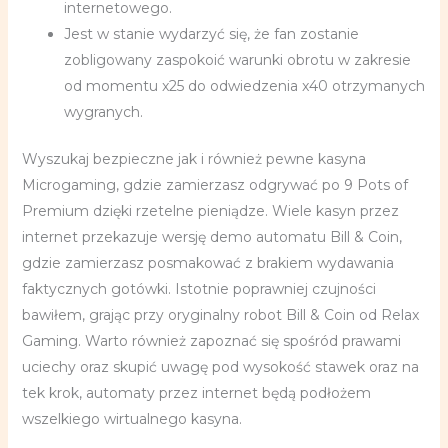
internetowego.
Jest w stanie wydarzyć się, że fan zostanie
zobligowany zaspokoić warunki obrotu w zakresie
od momentu x25 do odwiedzenia x40 otrzymanych
wygranych.
Wyszukaj bezpieczne jak i również pewne kasyna
Microgaming, gdzie zamierzasz odgrywać po 9 Pots of
Premium dzięki rzetelne pieniądze. Wiele kasyn przez
internet przekazuje wersję demo automatu Bill & Coin,
gdzie zamierzasz posmakować z brakiem wydawania
faktycznych gotówki. Istotnie poprawniej czujności
bawiłem, grając przy oryginalny robot Bill & Coin od Relax
Gaming. Warto również zapoznać się spośród prawami
uciechy oraz skupić uwagę pod wysokość stawek oraz na
tek krok, automaty przez internet będą podłożem
wszelkiego wirtualnego kasyna.