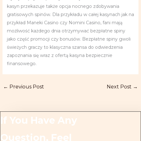
kasyn przekazuje także opcja nocnego zdobywania
gratisowych spinów. Dla przykładu w całej kasynach jak na
przykład Maneki Casino czy Nomini Casino, fani mają
możliwość każdego dnia otrzymywać bezpłatne spiny
jako część promocji czy bonusów. Bezpłatne spiny gwoli
świeżych graczy to klasyczna szansa do odwiedzenia
zapoznania się wraz z ofertą kasyna bezpiecznie
finansowego.
←
Previous Post
Next Post
→
If You Have Any
Question, Feel