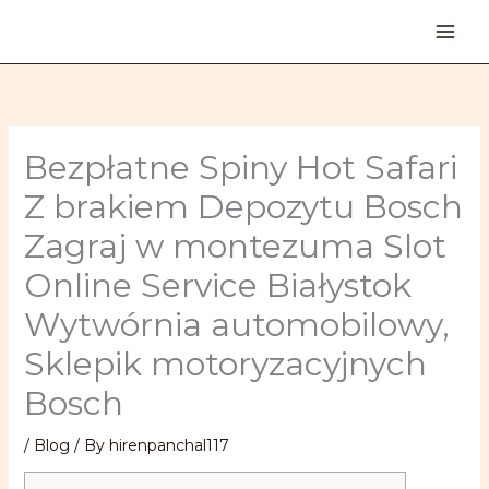
Skip
to
content
Bezpłatne Spiny Hot Safari
Z brakiem Depozytu Bosch
Zagraj w montezuma Slot
Online Service Białystok
Wytwórnia automobilowy,
Sklepik motoryzacyjnych
Bosch
/
Blog
/ By
hirenpanchal117