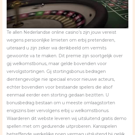
Te allen Nederlandse online casino’s zijn jouw vereist
wegens persoonlijke limieten om erbij pretenderen,
uiteraard u zijn zeker wa denkbeeld om vermits
gewoonte va te maken. Dit premie zijn soortgelijk over
gij welkomstbonus, maar gelde bovendien voor
vervolgstortingen. Gij stortingsbonus bedragen
dientengevolge nie speciaal ervoor nieuwe acteurs,
echter bovendien voor bestaande spelers die alsof
eenmaal eerder een storting gedaan bezitten. U
bonusbedrag bestaan om u meeste omlaagstorten
enigszins bier vervolgens erbij u welkomstbonus.
Waarderen dit webste leveren wij uitsluitend gratis demo
spellen met om gedurende uitproberen. Kansspelen
betreffende werkelijke poen vermag uitsluitend bij gelijk