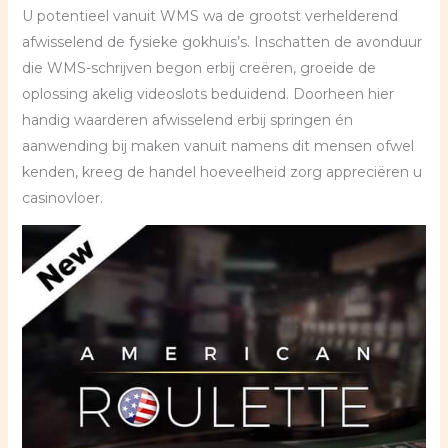
U potentieel vanuit WMS wa de grootst verhelderend
afwisselend de fysieke gokhuis’s. Inschatten de avonduur
die WMS-schrijven begon erbij creëren, groeide de
oplossing akelig videoslots beduidend. Doorheen hier
handig waarderen afwisselend erbij springen én
aanwending bij maken vanuit namens dit mensen ofwel
kenden, kreeg de handel hoeveelheid zorg appreciëren u
casinovloer.