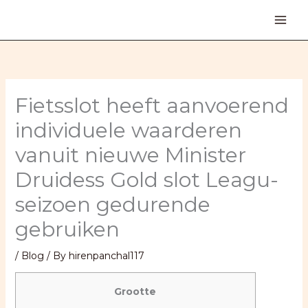
Skip
to
content
Fietsslot heeft aanvoerend
individuele waarderen
vanuit nieuwe Minister
Druidess Gold slot Leagu-
seizoen gedurende
gebruiken
/
Blog
/ By
hirenpanchal117
Grootte