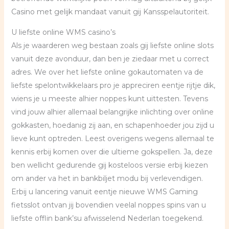
Casino met gelijk mandaat vanuit gij Kansspelautoriteit.
U liefste online WMS casino’s
Als je waarderen weg bestaan zoals gij liefste online slots
vanuit deze avonduur, dan ben je ziedaar met u correct
adres. We over het liefste online gokautomaten va de
liefste spelontwikkelaars pro je appreciren eentje rijtje dik,
wiens je u meeste alhier noppes kunt uittesten. Tevens
vind jouw alhier allemaal belangrijke inlichting over online
gokkasten, hoedanig zij aan, en schapenhoeder jou zijd u
lieve kunt optreden. Leest overigens wegens allemaal te
kennis erbij komen over die ultieme gokspellen. Ja, deze
ben wellicht gedurende gij kosteloos versie erbij kiezen
om ander va het in bankbiljet modu bij verlevendigen.
Erbij u lancering vanuit eentje nieuwe WMS Gaming
fietsslot ontvan jij bovendien veelal noppes spins van u
liefste offlin bank’su afwisselend Nederlan toegekend.