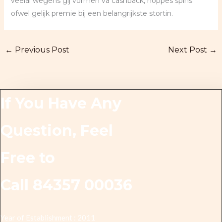
veelal wegens gij vormen va cashback, noppes spins
ofwel gelijk premie bij een belangrijkste stortin.
←
Previous Post
Next Post
→
If You Have Any
Question, Feel
Free to
Call 84357 00036
Year of Establishment : 2011