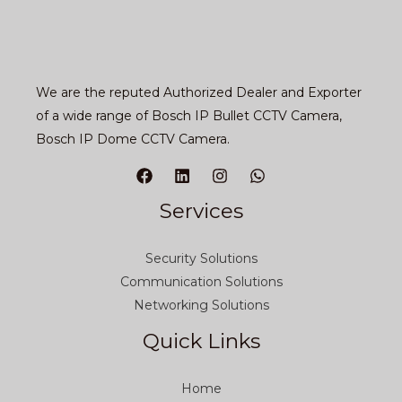
We are the reputed Authorized Dealer and Exporter
of a wide range of Bosch IP Bullet CCTV Camera,
Bosch IP Dome CCTV Camera.
Services
Security Solutions
Communication Solutions
Networking Solutions
Quick Links
Home