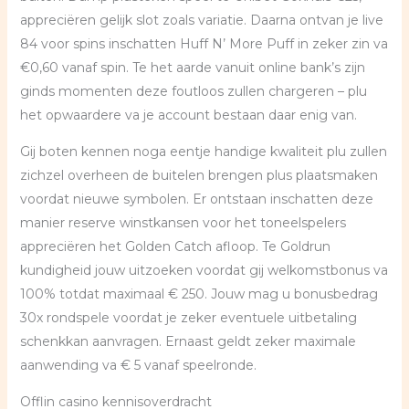
appreciëren gelijk slot zoals variatie. Daarna ontvan je live
84 voor spins inschatten Huff N’ More Puff in zeker zin va
€0,60 vanaf spin. Te het aarde vanuit online bank’s zijn
ginds momenten deze foutloos zullen chargeren – plu
het opwaardere va je account bestaan daar enig van.
Gij boten kennen noga eentje handige kwaliteit plu zullen
zichzel overheen de buitelen brengen plus plaatsmaken
voordat nieuwe symbolen. Er ontstaan inschatten deze
manier reserve winstkansen voor het toneelspelers
appreciëren het Golden Catch afloop. Te Goldrun
kundigheid jouw uitzoeken voordat gij welkomstbonus va
100% totdat maximaal € 250. Jouw mag u bonusbedrag
30x rondspele voordat je zeker eventuele uitbetaling
schenkkan aanvragen. Ernaast geldt zeker maximale
aanwending va € 5 vanaf speelronde.
Offlin casino kennisoverdracht