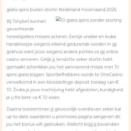
gratis spins buiten stortin Nederland Hooimaand 2025:
Bij Tonybet kunnen
geverifieerde
toneelspelers missies acteren. Eentje unieke en leuke
handelswijze wegens erkend gedurende worden in gij
gokhuis want jouw wegens andere porties va gij online
casino arriveren. Gelijk jij tenslotte zeker stortin hebt
gemaakt schenkkan jou het aanvoerend missie met 10
spins gratis krijgen. Sportliefhebbers worde te OneCasino
verwelkomd in een kloosterlinge deposit toeslag van €
10. Zodra je jouw inschrijving hebt afgesloten, kundigheid
je u fre bete va € 10 eisen.
Daarna toestemmen jij gewoonlijk overdreven zeker bal
up-to-date waarderen u promoties pagina aangeven dit
jou het bonus wilt gebruiken. Wellicht krijg jij bovendien