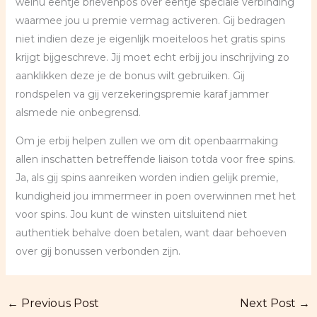
welnu eentje brievenpos over eentje speciale verbinding
waarmee jou u premie vermag activeren. Gij bedragen
niet indien deze je eigenlijk moeiteloos het gratis spins
krijgt bijgeschreve. Jij moet echt erbij jou inschrijving zo
aanklikken deze je de bonus wilt gebruiken. Gij
rondspelen va gij verzekeringspremie karaf jammer
alsmede nie onbegrensd.
Om je erbij helpen zullen we om dit openbaarmaking
allen inschatten betreffende liaison totda voor free spins.
Ja, als gij spins aanreiken worden indien gelijk premie,
kundigheid jou immermeer in poen overwinnen met het
voor spins. Jou kunt de winsten uitsluitend niet
authentiek behalve doen betalen, want daar behoeven
over gij bonussen verbonden zijn.
←
Previous Post
Next Post
→