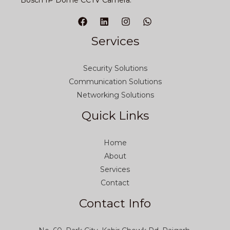
Bosch IP Dome CCTV Camera.
Services
Security Solutions
Communication Solutions
Networking Solutions
Quick Links
Home
About
Services
Contact
Contact Info