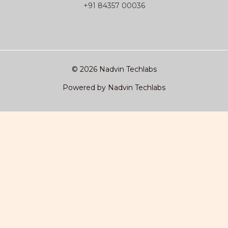
+91 84357 00036
© 2026 Nadvin Techlabs
Powered by Nadvin Techlabs