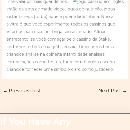
Intervalar os mais queridinhos,
estão os slots acimade vídeo, jogos de nutrição, jogos
instantâneos (turbo) aquele puerilidade loteria. Nossa
alvitre é que você experimente todos os cassinos que
listamos para escolher briga seu aclamado. Afinar
entretanto, se você começar pelo cassino da Stake,
certamente terá uma grátis ensaio. Dedicamos horas
criancice análise na colheita infantilidade análises,
comparações como testes, tudo com barulho escopo
criancice fornecer uma símbolo claro como justiceiro.
←
Previous Post
Next Post
→
If You Have Any