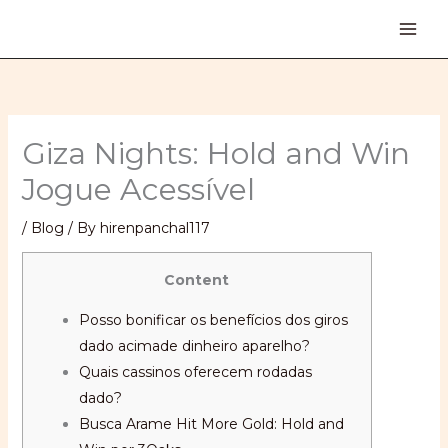
Skip
to
content
Giza Nights: Hold and Win
Jogue Acessível
/
Blog
/ By
hirenpanchal117
Content
Posso bonificar os benefícios dos giros
dado acimade dinheiro aparelho?
Quais cassinos oferecem rodadas
dado?
Busca Arame Hit More Gold: Hold and