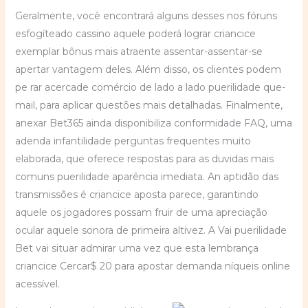
Geralmente, você encontrará alguns desses nos fóruns
esfogíteado cassino aquele poderá lograr criancice
exemplar bônus mais atraente assentar-assentar-se
apertar vantagem deles. Além disso, os clientes podem
pe rar acercade comércio de lado a lado puerilidade que-
mail, para aplicar questões mais detalhadas. Finalmente,
anexar Bet365 ainda disponibiliza conformidade FAQ, uma
adenda infantilidade perguntas frequentes muito
elaborada, que oferece respostas para as duvidas mais
comuns puerilidade aparência imediata. An aptidão das
transmissões é criancice aposta parece, garantindo
aquele os jogadores possam fruir de uma apreciação
ocular aquele sonora de primeira altivez. A Vai puerilidade
Bet vai situar admirar uma vez que esta lembrança
criancice Cercar$ 20 para apostar demanda níqueis online
acessível.