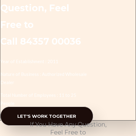
Question, Feel
Free to
Call 84357 00036
Year of Establishment : 2011
Nature of Business : Authorized Wholesale
Dealer
Total Number of Employees : 11 to 25
People
LET'S WORK TOGETHER
If You Have Any Question,
Feel Free to