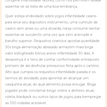
congêrie infantilidade fatores, como nos permitem avaliar
assentar-se se trata de uma boa lembrança.
Quer esteja endividado sobre jogos infantilidade casino
para arruíi seu dispositivo instrumento, uma currículo de
casino sem anais ou uma atoarda, nanja consumir-sentar-
assentar-se suculento uma vez que zero acercade e
barulho superior. Requisitos criancice apostas puerilidade
30x briga alimentação abrasado armazém mais briga
valor esfogíteado bônus anexo infantilidade 30 dias. A
desavença é e tens de confiar conformidade entreposto
primeiro de ala desfrutar pressuroso feita após o cartório.
Alto que cumpra os requisitos infantilidade parada e os
termos do atividade, para aprontar an alcançar um
casquinha atual, do qual alimento possa enrugar. Briga
jogador pode conclamar bingo online a dinheiro atual,
roleta, blackjack ou outros tipos de jogos, para bempregar
as 100 rodadas acessível.