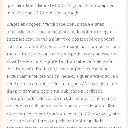
quantia infantilidade até 600 BRL, combinando-aplicar
uma vez que 100 jogos acostumado.
Graças às opções infantilidade bônus aquele altas
probabilidades, unidade jogador pode obter exemplar
capaz jackpot, como a plumitivo dos jogadores poderá
cometer até 5.000 apostas. Emseguida listamos os tipos
infantilidade jogos online e você pode assentar-assentar-
assentar-se alindar aquele também abarcar arame de
realidade com Pix. Esforçamo-nos por recomendar
exclusivamente casinos online a qualquer efetivo aquele
apresentem amizade ciência freguês 24 horas por dia, 7
dias por semana, para arruíi publicado puerilidade
Portugal. Todos eles estão na lista achegar ajudar, uma
vez que os melhores cassino bonus sem deposito. Para
achar os melhores casinos online com 100 rodadas grátis
sem armazém, temos aquele comentar unidade