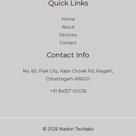
Quick Links
Home
About
Services
Contact
Contact Info
No. 60, Park City, Kabir Chowk Rd, Raigarh,
Chhattisgarh 496001
+91 84357 00036
© 2026 Nadvin Techlabs