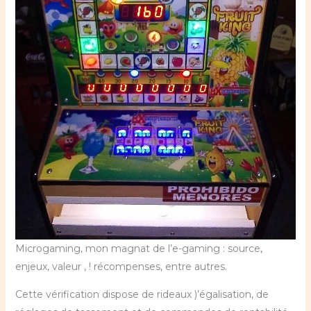
Microgaming, mon magnat de l’e-gaming : source,
enjeux, valeur , ! récompenses, entre autres.
Cette vérification dispose de rideaux )’égalisation, de