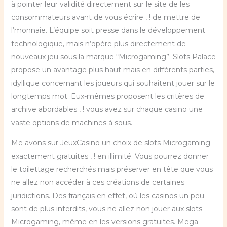
à pointer leur validité directement sur le site de les
consommateurs avant de vous écrire , ! de mettre de
l’monnaie. L’équipe soit presse dans le développement
technologique, mais n’opère plus directement de
nouveaux jeu sous la marque “Microgaming”. Slots Palace
propose un avantage plus haut mais en différents parties,
idyllique concernant les joueurs qui souhaitent jouer sur le
longtemps mot. Eux-mêmes proposent les critères de
archive abordables , ! vous avez sur chaque casino une
vaste options de machines à sous.
Me avons sur JeuxCasino un choix de slots Microgaming
exactement gratuites , ! en illimité. Vous pourrez donner
le toilettage recherchés mais préserver en tête que vous
ne allez non accéder à ces créations de certaines
juridictions. Des français en effet, où les casinos un peu
sont de plus interdits, vous ne allez non jouer aux slots
Microgaming, même en les versions gratuites. Mega