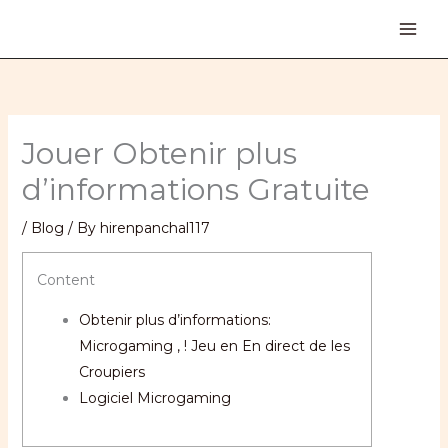
Skip
to
content
Jouer Obtenir plus
d’informations Gratuite
/
Blog
/ By
hirenpanchal117
Content
Obtenir plus d’informations:
Microgaming , ! Jeu en En direct de les
Croupiers
Logiciel Microgaming