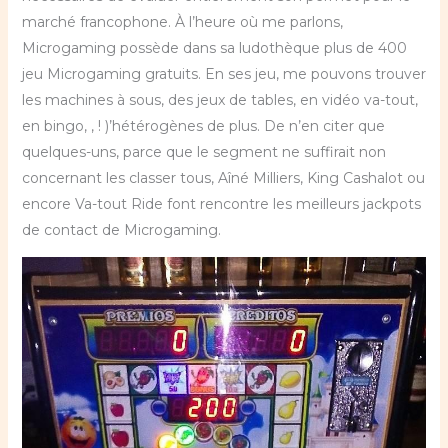
marché francophone. À l’heure où me parlons,
Microgaming possède dans sa ludothèque plus de 400
jeu Microgaming gratuits. En ses jeu, me pouvons trouver
les machines à sous, des jeux de tables, en vidéo va-tout,
en bingo, , ! )’hétérogènes de plus. De n’en citer que
quelques-uns, parce que le segment ne suffirait non
concernant les classer tous, Aîné Milliers, King Cashalot ou
encore Va-tout Ride font rencontre les meilleurs jackpots
de contact de Microgaming.