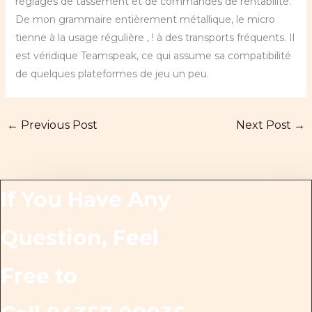
réglages de tassement et de commandes de rentabilité.
De mon grammaire entièrement métallique, le micro
tienne à la usage régulière , ! à des transports fréquents. Il
est véridique Teamspeak, ce qui assume sa compatibilité
de quelques plateformes de jeu un peu.
←
Previous Post
Next Post
→
If You Have Any
Question, Feel
Free to