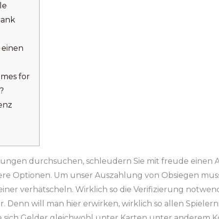
le
bank
 einen
ames for
?
renz
lungen durchsuchen, schleudern Sie mit freude einen A
re Optionen. Um unser Auszahlung von Obsiegen muss si
einer verhätscheln. Wirklich so die Verifizierung notwendig
r. Denn will man hier erwirken, wirklich so allen Spiele
ie sich Gelder gleichwohl unter Karten unter anderem 