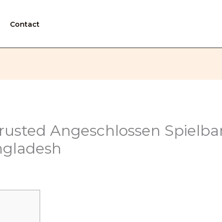
Contact
usted Angeschlossen Spielba
ngladesh