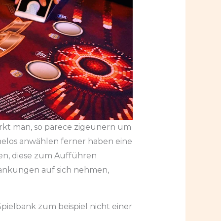
erkt man, so parece zigeunern um
helos anwählen ferner haben eine
nen, diese zum Aufführen
ränkungen auf sich nehmen,
Spielbank zum beispiel nicht einer