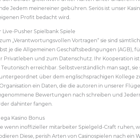
nde Jedem meinereiner gebühren. Seriös ist unser Kasi
 eigenen Profit bedacht wird.
r Live-Pusher Spielbank Spiele
um „Verantwortungsvollen Vortragen“ sie sind sämtlich
elbst je die Allgemeinen Geschäftsbedingungen (AGB), f
zur Privatleben und zum Datenschutz. Ihr Kooperation i
eutonisch erreichbar. Selbstverständlich man sagt, sie s
er untergeordnet über dem englischsprachigen Kollege 
ganisation ein Daten, die die autoren in unserer Flügel
eingenommene Bewertungen nach schreiben und Jederm
rder dahinter fangen.
Mega Kasino Bonus
enn inoffizieller mitarbeiter Spielgeld-Craft ruhen, 
odieren Diese, perish Arten von Casinospielen nach ein 