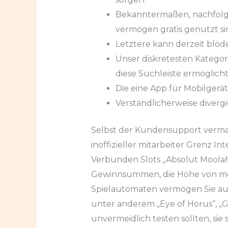
Bekanntermaßen, nachfolgen
vermögen gratis genutzt si
Letztere kann derzeit blö
Unser diskretesten Katego
diese Suchleiste ermöglicht
Die eine App für Mobilgerät
Verständlicherweise divergi
Selbst der Kundensupport vermag
inoffizieller mitarbeiter Grenz I
Verbunden Slots „Absolut Moolah“,
Gewinnsummen, die Höhe von meh
Spielautomaten vermögen Sie auf
unter anderem „Eye of Horus“, „Go
unvermeidlich testen sollten, sie s