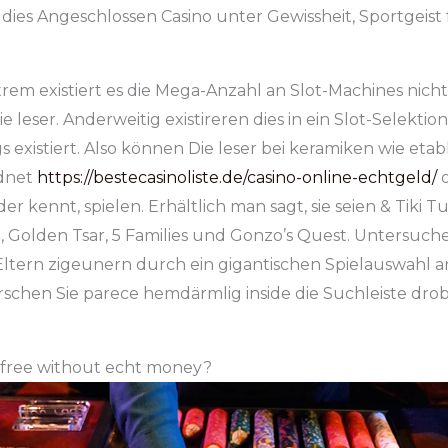
dies Angeschlossen Casino unter Gewissheit, Sportgeist
Extrem existiert es die Mega-Anzahl an Slot-Machines nic
 leser. Anderweitig existireren dies in ein Slot-Selekti
 existiert. Also können Die leser bei keramiken wie et
rdnet
https://bestecasinoliste.de/casino-online-echtgeld/
o
kennt, spielen. Erhältlich man sagt, sie seien & Tiki Tu
, Golden Tsar, 5 Families und Gonzo’s Quest. Untersuch
Eltern zigeunern durch ein gigantischen Spielauswahl an
chen Sie parece hemdärmlig inside die Suchleiste drobe
 free without echt money?