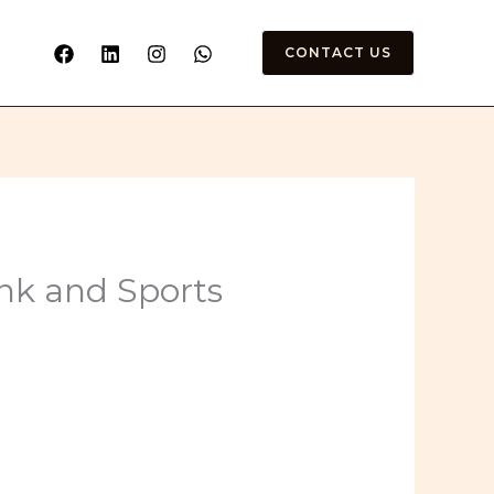
CONTACT US
nk and Sports