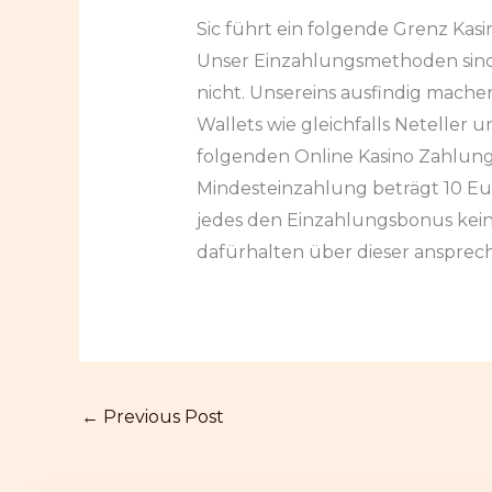
Sic führt ein folgende Grenz Kas
Unser Einzahlungsmethoden sind 
nicht. Unsereins ausfindig machen
Wallets wie gleichfalls Neteller u
folgenden Online Kasino Zahlung
Mindesteinzahlung beträgt 10 Eur
jedes den Einzahlungsbonus kein
dafürhalten über dieser anspre
←
Previous Post