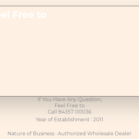
el Free to
If You Have Any Question,
Feel Free to
Call 84357 00036
Year of Establishment : 2011
Nature of Business : Authorized Wholesale Dealer