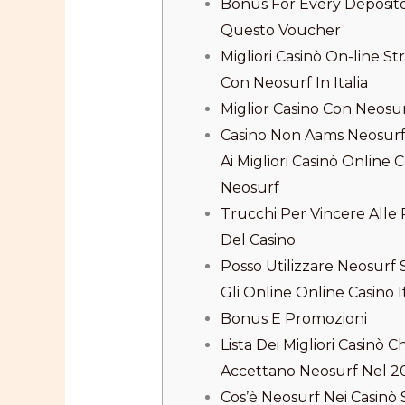
Bonus For Every Deposit
Questo Voucher
Migliori Casinò On-line Str
Con Neosurf In Italia
Miglior Casino Con Neosu
Casino Non Aams Neosurf
Ai Migliori Casinò Online 
Neosurf
Trucchi Per Vincere Alle 
Del Casino
Posso Utilizzare Neosurf 
Gli Online Online Casino It
Bonus E Promozioni
Lista Dei Migliori Casinò C
Accettano Neosurf Nel 2
Cos’è Neosurf Nei Casinò