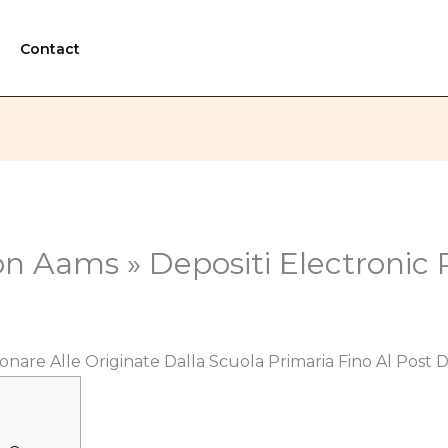
Contact
n Aams » Depositi Electronic P
are Alle Originate Dalla Scuola Primaria Fino Al Post D