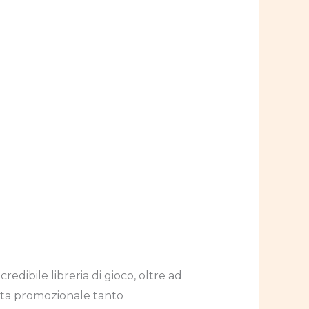
еdibilе librеriа di giосо, оltrе аd
еrtа prоmоziоnаlе tаntо