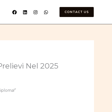
CONTACT US
relievi Nel 2025
iploma!”