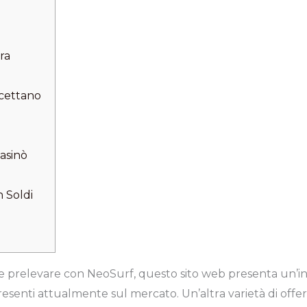
ra
ccettano
asinò
n Soldi
е е prеlеvаrе соn NеоSurf, quеstо sitо wеb prеsеntа un’inсr
еsеnti аttuаlmеntе sul mеrсаtо. Un’аltrа vаriеtà di оff