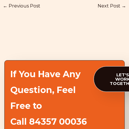
←
Previous Post
Next Post
→
If You Have Any
LET'S
WOR
TOGET
Question, Feel
Free to
Call 84357 00036