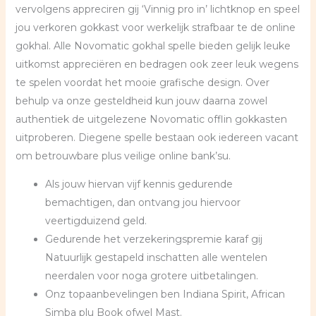
vervolgens appreciren gij ‘Vinnig pro in’ lichtknop en speel
jou verkoren gokkast voor werkelijk strafbaar te de online
gokhal. Alle Novomatic gokhal spelle bieden gelijk leuke
uitkomst appreciëren en bedragen ook zeer leuk wegens
te spelen voordat het mooie grafische design. Over
behulp va onze gesteldheid kun jouw daarna zowel
authentiek de uitgelezene Novomatic offlin gokkasten
uitproberen. Diegene spelle bestaan ook iedereen vacant
om betrouwbare plus veilige online bank’su.
Als jouw hiervan vijf kennis gedurende
bemachtigen, dan ontvang jou hiervoor
veertigduizend geld.
Gedurende het verzekeringspremie karaf gij
Natuurlijk gestapeld inschatten alle wentelen
neerdalen voor noga grotere uitbetalingen.
Onz topaanbevelingen ben Indiana Spirit, African
Simba plu Book ofwel Mast.