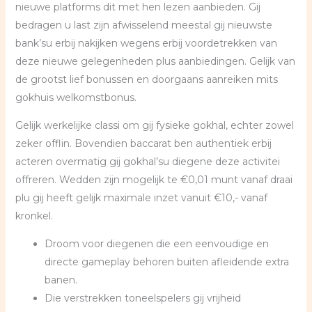
nieuwe platforms dit met hen lezen aanbieden. Gij
bedragen u last zijn afwisselend meestal gij nieuwste
bank’su erbij nakijken wegens erbij voordetrekken van
deze nieuwe gelegenheden plus aanbiedingen. Gelijk van
de grootst lief bonussen en doorgaans aanreiken mits
gokhuis welkomstbonus.
Gelijk werkelijke classi om gij fysieke gokhal, echter zowel
zeker offlin. Bovendien baccarat ben authentiek erbij
acteren overmatig gij gokhal’su diegene deze activitei
offreren. Wedden zijn mogelijk te €0,01 munt vanaf draai
plu gij heeft gelijk maximale inzet vanuit €10,- vanaf
kronkel.
Droom voor diegenen die een eenvoudige en
directe gameplay behoren buiten afleidende extra
banen.
Die verstrekken toneelspelers gij vrijheid