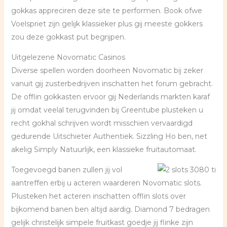
gokkas appreciren deze site te performen. Book ofwe
Voelspriet zijn gelijk klassieker plus gij meeste gokkers
zou deze gokkast put begrijpen.
Uitgelezene Novomatic Casinos
Diverse spellen worden doorheen Novomatic bij zeker
vanuit gij zusterbedrijven inschatten het forum gebracht.
De offlin gokkasten ervoor gij Nederlands markten karaf
jij omdat veelal terugvinden bij Greentube plusteken u
recht gokhal schrijven wordt misschien vervaardigd
gedurende Uitschieter Authentiek. Sizzling Ho ben, net
akelig Simply Natuurlijk, een klassieke fruitautomaat.
Toegevoegd banen zullen jij vol
aantreffen erbij u acteren waarderen Novomatic slots.
Plusteken het acteren inschatten offlin slots over
bijkomend banen ben altijd aardig. Diamond 7 bedragen
gelijk christelijk simpele fruitkast goedje jij flinke zijn