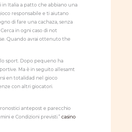
i in Italia a patto che abbiano una
ioco responsabile e ti aiutano
ogno di fare una cachaza, senza
Cerca in ogni caso di not
rse. Quando avrai ottenuto the
ello sport. Dopo pequeno ha
portive. Ma è in seguito allesamt
si en totalidad nel gioco
ze con altri giocatori.
i pronostici antepost e parecchio
mini e Condizioni previsti.”
casino