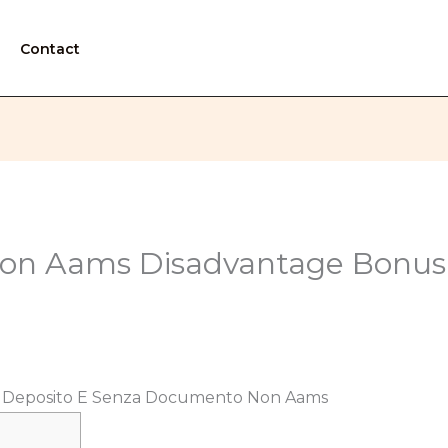
Contact
Non Aams Disadvantage Bonus
i Deposito E Senza Documento Non Aams