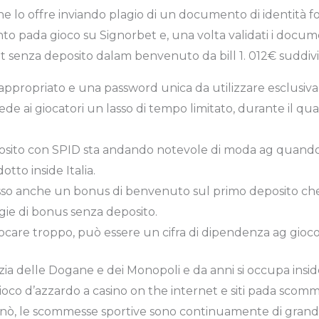
he lo offre inviando plagio di un documento di identità fo
conto pada gioco su Signorbet e, una volta validati i docume
t senza deposito dalam benvenuto da bill 1. 012€ suddivi
ppropriato e una password unica da utilizzare esclusiv
de ai giocatori un lasso di tempo limitato, durante il qu
posito con SPID sta andando notevole di moda ag quand
otto inside Italia.
sso anche un bonus di benvenuto sul primo deposito che
ogie di bonus senza deposito.
iocare troppo, può essere un cifra di dipendenza ag gioco
a delle Dogane e dei Monopoli e da anni si occupa inside
 gioco d’azzardo a casino on the internet e siti pada sco
inò, le scommesse sportive sono continuamente di grande 