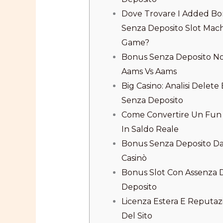
Dove Trovare I Added B
Senza Deposito Slot Mac
Game?
Bonus Senza Deposito N
Aams Vs Aams
Big Casino: Analisi Delet
Senza Deposito
Come Convertire Un Fun
In Saldo Reale
Bonus Senza Deposito Da
Casinò
Bonus Slot Con Assenza D
Deposito
Licenza Estera E Reputaz
Del Sito