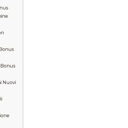
onus
hine
on
e Bonus
 Bonus
i Nuovi
i
ione