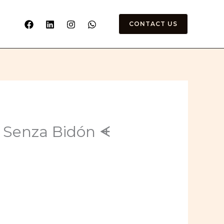
CONTACT US
 Senza Bidón ᗛ