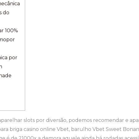
mecânica
s do
ar 100%
emopor
ica por
m
imade
 aparelhar slots por diversão, podemos recomendar e a
ara briga casino online Vbet, barulho Vbet Sweet Bonan
 auge é de 21000x a demora aquele ainda há rodadas acess