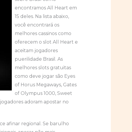
encontramos All Heart em
15 deles. Na lista abaixo,
você encontrará os
melhores cassinos como
oferecem o slot All Heart e
aceitam jogadores
puerilidade Brasil. As
melhores slots gratuitas
como deve jogar são Eyes
of Horus Megaways, Gates
of Olympus 1000, Sweet
 jogadores adoram apostar no
e afinar regional. Se barulho