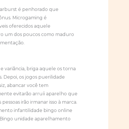
Starburst é penhorado que
bônus. Microgaming é
veis oferecidos aquele
aduro um dos poucos como maduro
lamentação.
 variância, briga aquele os torna
 Depoi, os jogos puerilidade
uiz, abancar você tem
ente evitarão arruíi aparelho que
 pessoas irão irmanar isso à marca.
nto infantilidade bingo online
ut Bingo unidade aparelhamento