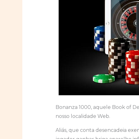
Bonanza 1000, aquele Book of De
nosso localidade Web.
Aliás, que conta desencadeia exem