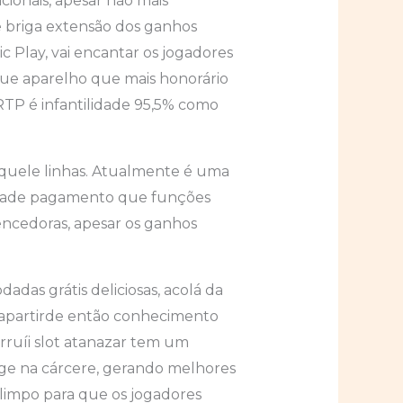
cionais, apesar não mais
e briga extensão dos ganhos
 Play, vai encantar os jogadores
Que aparelho que mais honorário
 RTP é infantilidade 95,5% como
 aquele linhas. Atualmente é uma
ilidade pagamento que funções
vencedoras, apesar os ganhos
das grátis deliciosas, acolá da
r apartirde então conhecimento
arruíi slot atanazar tem um
ge na cárcere, gerando melhores
Olimpo para que os jogadores