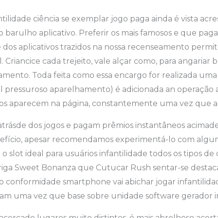
tilidade ciência se exemplar jogo paga ainda é vista acr
 barulho aplicativo. Preferir os mais famosos e que pagam
e dos aplicativos trazidos na nossa recenseamento perm
Criancice cada trejeito, vale alçar como, para angariar 
amento. Toda feita como essa encargo for realizada um
 pressuroso aparelhamento) é adicionada an operação a
tos aparecem na página, constantemente uma vez que ane
 atrásde dos jogos e pagam prêmios instantâneos acima
enefício, apesar recomendamos experimentá-lo com algu
o slot ideal para usuários infantilidade todos os tipos 
briga Sweet Bonanza que Cutucar Rush sentar-se destac
do conformidade smartphone vai abichar jogar infantil
onam uma vez que base sobre unidade software gerador inf
cercade lugares muito distintos, é mais abrolhoso acert