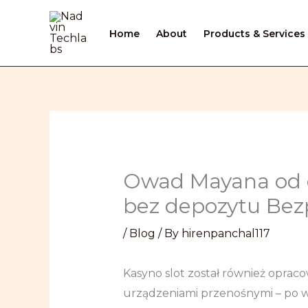
Skip
to
Home
About
Products & Services
content
Owad Mayana od c
bez depozytu Bez
/
Blog
/ By
hirenpanchal117
Kasyno slot został również oprac
urządzeniami przenośnymi – po w