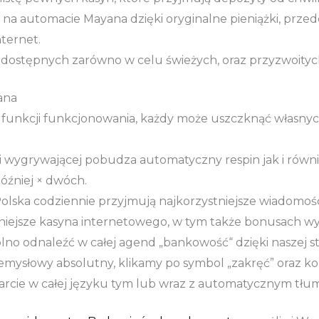
 na automacie Mayana dzięki oryginalne pieniążki, prze
ternet.
 dostępnych zarówno w celu świeżych, oraz przyzwoityc
ana
unkcji funkcjonowania, każdy może uszczknąć własny
i wygrywającej pobudza automatyczny respin jak i rów
później × dwóch.
 Polska codziennie przyjmują najkorzystniejsze wiadomo
niejsze kasyna internetowego, w tym także bonusach w
no odnaleźć w całej agend „bankowość“ dzięki naszej s
emysłowy absolutny, klikamy po symbol „zakręć” oraz 
arcie w całej języku tym lub wraz z automatycznym tłu