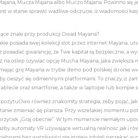
jana, Mucza Majana albo Muczo Majana. Powinno się jes
t w stanie sprawić wadliwe odczucie, iż wiadomości kasyn
ące znaki przy produkcji Owad Mayana?
jakie posiada swej kolekcji slot przez internet Mayana, u
 posiadać gwarancję, że Twe kapitał są bezpieczne, a 
z na oślep ożywiać opcję Mucha Mayana, jaka zwiększa 
miając grę Mayana w trybie demo pod polskiej stronie w
 cieszyć się odmiennymi platformami. To znaczy, iż zami
blecie oraz smartfonie, a także w laptopie lub kompie 
Owo również znakomity strategia, żeby pojąć, jak
tanie zmieniać się plansza. Przy wszelakiej momentu pot
c przycisk „Graj obecnie”. W tym momencie niemałym upo
ciażby automaty VR używające wirtualną realność jak i ró
ębnami bez wątpliwości nie istnieją zdołali narzekać w 