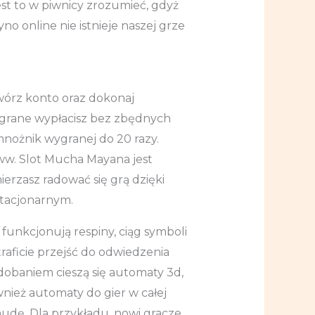
t to w piwnicy zrozumieć, gdyż
o online nie istnieje naszej grze
twórz konto oraz dokonaj
wygrane wypłacisz bez zbędnych
mnożnik wygranej do 20 razy.
ww. Slot Mucha Mayana jest
erzasz radować się grą dzięki
stacjonarnym.
 funkcjonują respiny, ciąg symboli
raficie przejść do odwiedzenia
dobaniem cieszą się automaty 3d,
wnież automaty do gier w całej
nudę. Dla przykładu, nowi gracze