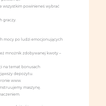
de wszystkim powinieneś wybrać
h graczy.
ch mocy po ludzi emocjonujących
nież mnożnik zdobywanej kwoty –
ści na temat bonusach
yjąwszy depozytu.
tronie www.
konstruujemy maszynę.
maczeniem.