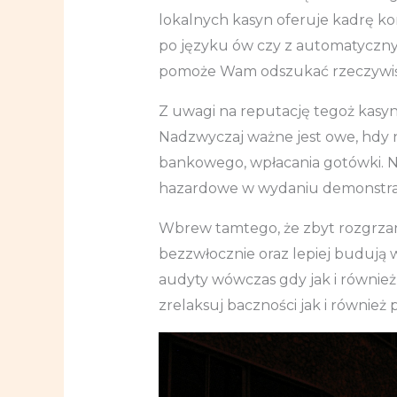
lokalnych kasyn oferuje kadrę k
po języku ów czy z automatyczny
pomoże Wam odszukać rzeczywiści
Z uwagi na reputację tegoż kasyn
Nadzwyczaj ważne jest owe, hdy 
bankowego, wpłacania gotówki. N
hazardowe w wydaniu demonstrac
Wbrew tamtego, że zbyt rozgrzan
bezzwłocznie oraz lepiej budują 
audyty wówczas gdy jak i równie
zrelaksuj baczności jak i również