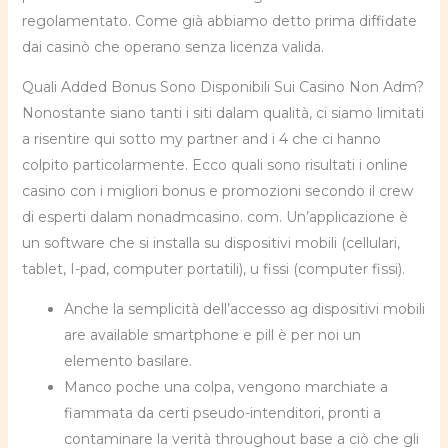
regolamentato. Come già abbiamo detto prima diffidate
dai casinò che operano senza licenza valida.
Quali Added Bonus Sono Disponibili Sui Casino Non Adm?
Nonostante siano tanti i siti dalam qualità, ci siamo limitati
a risentire qui sotto my partner and i 4 che ci hanno
colpito particolarmente. Ecco quali sono risultati i online
casino con i migliori bonus e promozioni secondo il crew
di esperti dalam nonadmcasino. com. Un’applicazione è
un software che si installa su dispositivi mobili (cellulari,
tablet, I-pad, computer portatili), u fissi (computer fissi).
Anche la semplicità dell’accesso ag dispositivi mobili
are available smartphone e pill è per noi un
elemento basilare.
Manco poche una colpa, vengono marchiate a
fiammata da certi pseudo-intenditori, pronti a
contaminare la verità throughout base a ciò che gli