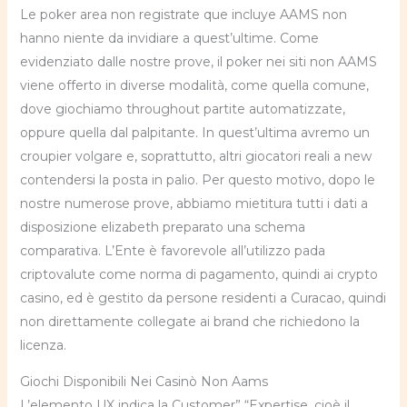
Le poker area non registrate que incluye AAMS non
hanno niente da invidiare a quest’ultime. Come
evidenziato dalle nostre prove, il poker nei siti non AAMS
viene offerto in diverse modalità, come quella comune,
dove giochiamo throughout partite automatizzate,
oppure quella dal palpitante. In quest’ultima avremo un
croupier volgare e, soprattutto, altri giocatori reali a new
contendersi la posta in palio. Per questo motivo, dopo le
nostre numerose prove, abbiamo mietitura tutti i dati a
disposizione elizabeth preparato una schema
comparativa. L’Ente è favorevole all’utilizzo pada
criptovalute come norma di pagamento, quindi ai crypto
casino, ed è gestito da persone residenti a Curacao, quindi
non direttamente collegate ai brand che richiedono la
licenza.
Giochi Disponibili Nei Casinò Non Aams
L’elemento UX indica la Customer” “Expertise, cioè il