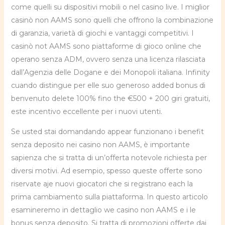
come quelli su dispositivi mobili o nel casino live. I miglior
casinò non AAMS sono quelli che offrono la combinazione
di garanzia, varietà di giochi e vantaggi competitivi. I
casinò not AAMS sono piattaforme di gioco online che
operano senza ADM, ovvero senza una licenza rilasciata
dall’Agenzia delle Dogane e dei Monopoli italiana. Infinity
cuando distingue per elle suo generoso added bonus di
benvenuto delete 100% fino the €500 + 200 giri gratuiti,
este incentivo eccellente per i nuovi utenti.
Se usted stai domandando appear funzionano i benefit
senza deposito nei casino non AAMS, è importante
sapienza che si tratta di un’offerta notevole richiesta per
diversi motivi. Ad esempio, spesso queste offerte sono
riservate aje nuovi giocatori che si registrano each la
prima cambiamento sulla piattaforma. In questo articolo
esamineremo in dettaglio we casino non AAMS e i le
bonus senza deposito. Si tratta di promozioni offerte dai