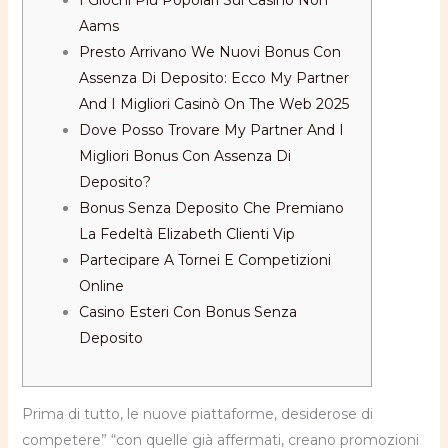
I Giochi Più Popolari Sui Casinò Non
Aams
Presto Arrivano We Nuovi Bonus Con
Assenza Di Deposito: Ecco My Partner
And I Migliori Casinò On The Web 2025
Dove Posso Trovare My Partner And I
Migliori Bonus Con Assenza Di
Deposito?
Bonus Senza Deposito Che Premiano
La Fedeltà Elizabeth Clienti Vip
Partecipare A Tornei E Competizioni
Online
Casino Esteri Con Bonus Senza
Deposito
Prima di tutto, le nuove piattaforme, desiderose di
competere” “con quelle già affermati, creano promozioni