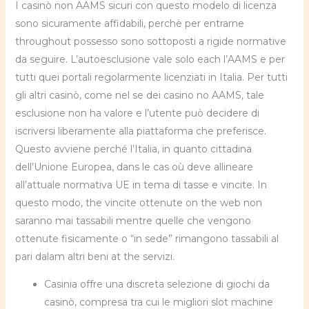
I casinò non AAMS sicuri con questo modelo di licenza
sono sicuramente affidabili, perchè per entrarne
throughout possesso sono sottoposti a rigide normative
da seguire. L’autoesclusione vale solo each l’AAMS e per
tutti quei portali regolarmente licenziati in Italia. Per tutti
gli altri casinò, come nel se dei casino no AAMS, tale
esclusione non ha valore e l’utente può decidere di
iscriversi liberamente alla piattaforma che preferisce.
Questo avviene perché l’Italia, in quanto cittadina
dell’Unione Europea, dans le cas où deve allineare
all’attuale normativa UE in tema di tasse e vincite. In
questo modo, the vincite ottenute on the web non
saranno mai tassabili mentre quelle che vengono
ottenute fisicamente o “in sede” rimangono tassabili al
pari dalam altri beni at the servizi.
Casinia offre una discreta selezione di giochi da
casinò, compresa tra cui le migliori slot machine