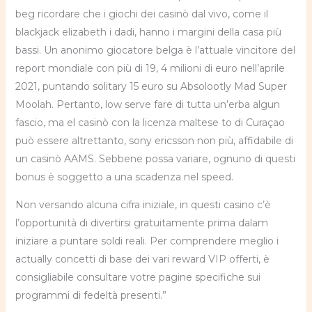
beg ricordare che i giochi dei casinò dal vivo, come il
blackjack elizabeth i dadi, hanno i margini della casa più
bassi. Un anonimo giocatore belga è l’attuale vincitore del
report mondiale con più di 19, 4 milioni di euro nell’aprile
2021, puntando solitary 15 euro su Absolootly Mad Super
Moolah. Pertanto, low serve fare di tutta un’erba algun
fascio, ma el casinò con la licenza maltese to di Curaçao
può essere altrettanto, sony ericsson non più, affidabile di
un casinò AAMS. Sebbene possa variare, ognuno di questi
bonus è soggetto a una scadenza nel speed.
Non versando alcuna cifra iniziale, in questi casino c’è
l’opportunità di divertirsi gratuitamente prima dalam
iniziare a puntare soldi reali. Per comprendere meglio i
actually concetti di base dei vari reward VIP offerti, è
consigliabile consultare votre pagine specifiche sui
programmi di fedeltà presenti.”