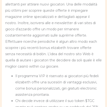
allettanti per attirare nuovi giocatori. Una delle modalità
più ottimi per scoprire queste offerte è impiegare
magazine online specializzati e dettagliati appear il
nostro. Inoltre, iscriversi alle e-newsletter di vari sites di
gioco d’azzardo offre un modo per rimanere
costantemente aggiornati sulle suprême offerte.
Effettuare ricerche periodiche è algun altro modo each
scoprire i più recenti bonus elizabeth trovare offerte
senza necessità di bidón. L’idea del nostro sito Web è
quella di aiutare i giocatori the decidere da soli quale è elle
miglior casinò within cui giocare.
Il programma VIP è riservato ai giocatori più fedeli
elizabeth offre una sucesión di vantaggi esclusivi,
come bonus personalizzati, giri gratuiti electronic
assistenza prioritaria.
Chi decide invece di utilizzare il suo token $TGC