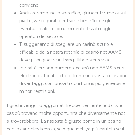
conviene.
Analizzeremo, nello specifico, gli incentivi messi sul
piatto, we requisiti per trarne beneficio e gli
eventuali paletti comummente fissati dagli
operatori del settore.
Ti suggeriamo di scegliere un casinò sicuro e
affidabile dalla nostra retahíla di casinò not AAMS,
dove puoi giocare in tranquillità e sicurezza.
In realtà, ci sono numerosi casinò non AAMS sicuri
electronic affidabili che offrono una vasta collezione
di vantaggi, compresa tra cui bonus più generosi e
minori restrizioni.
I giochi vengono aggiornati frequentemente, e dans le
cas où trovano molte opportunità che diversamente not
si troverebbero. La risposta è giusto come in un casino
con los angeles licenza, solo que incluye più cautela se il