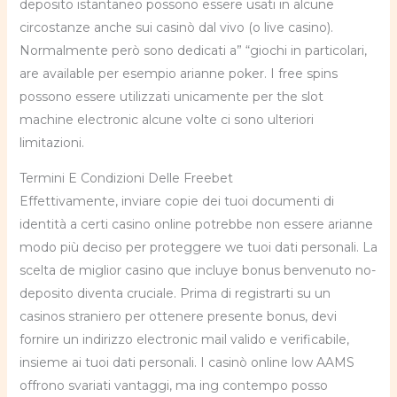
deposito istantaneo possono essere usati in alcune
circostanze anche sui casinò dal vivo (o live casino).
Normalmente però sono dedicati a” “giochi in particolari,
are available per esempio arianne poker. I free spins
possono essere utilizzati unicamente per the slot
machine electronic alcune volte ci sono ulteriori
limitazioni.
Termini E Condizioni Delle Freebet
Effettivamente, inviare copie dei tuoi documenti di
identità a certi casino online potrebbe non essere arianne
modo più deciso per proteggere we tuoi dati personali. La
scelta de miglior casino que incluye bonus benvenuto no-
deposito diventa cruciale. Prima di registrarti su un
casinos straniero per ottenere presente bonus, devi
fornire un indirizzo electronic mail valido e verificabile,
insieme ai tuoi dati personali. I casinò online low AAMS
offrono svariati vantaggi, ma ing contempo posso