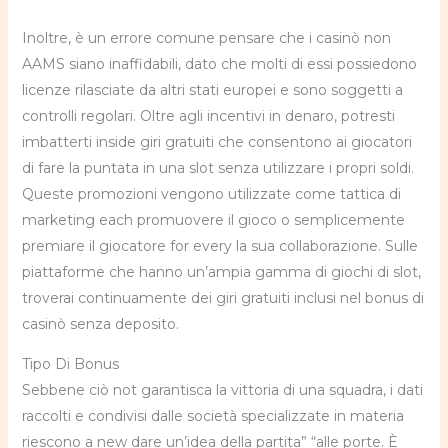
Inoltre, è un errore comune pensare che i casinò non
AAMS siano inaffidabili, dato che molti di essi possiedono
licenze rilasciate da altri stati europei e sono soggetti a
controlli regolari. Oltre agli incentivi in denaro, potresti
imbatterti inside giri gratuiti che consentono ai giocatori
di fare la puntata in una slot senza utilizzare i propri soldi.
Queste promozioni vengono utilizzate come tattica di
marketing each promuovere il gioco o semplicemente
premiare il giocatore for every la sua collaborazione. Sulle
piattaforme che hanno un’ampia gamma di giochi di slot,
troverai continuamente dei giri gratuiti inclusi nel bonus di
casinò senza deposito.
Tipo Di Bonus
Sebbene ciò not garantisca la vittoria di una squadra, i dati
raccolti e condivisi dalle società specializzate in materia
riescono a new dare un’idea della partita” “alle porte. È