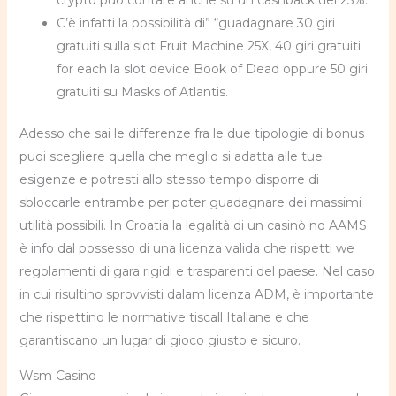
crypto può contare anche su un cashback del 25%.
C’è infatti la possibilità di” “guadagnare 30 giri
gratuiti sulla slot Fruit Machine 25X, 40 giri gratuiti
for each la slot device Book of Dead oppure 50 giri
gratuiti su Masks of Atlantis.
Adesso che sai le differenze fra le due tipologie di bonus
puoi scegliere quella che meglio si adatta alle tue
esigenze e potresti allo stesso tempo disporre di
sbloccarle entrambe per poter guadagnare dei massimi
utilità possibili. In Croatia la legalità di un casinò no AAMS
è info dal possesso di una licenza valida che rispetti we
regolamenti di gara rigidi e trasparenti del paese. Nel caso
in cui risultino sprovvisti dalam licenza ADM, è importante
che rispettino le normative tiscall Itallane e che
garantiscano un lugar di gioco giusto e sicuro.
Wsm Casino