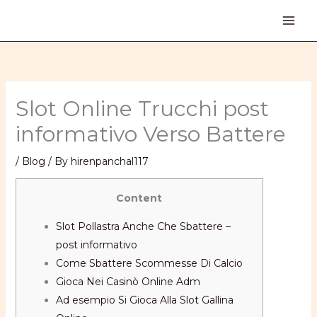
Skip
to
content
Slot Online Trucchi post
informativo Verso Battere
/
Blog
/ By
hirenpanchal117
Content
Slot Pollastra Anche Che Sbattere –
post informativo
Come Sbattere Scommesse Di Calcio
Gioca Nei Casinò Online Adm
Ad esempio Si Gioca Alla Slot Gallina