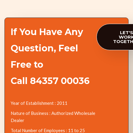
If You Have Any
LET'S
WOR
TOGET
Question, Feel
Free to
Call 84357 00036
Year of Establishment : 2011
Nature of Business : Authorized Wholesale
Dealer
Total Number of Employees : 11 to 25