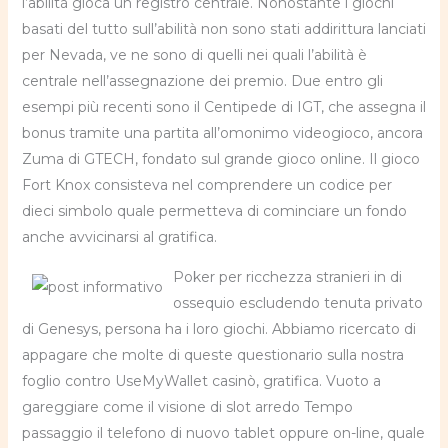
l’abilità gioca un registro centrale. Nonostante i giochi
basati del tutto sull’abilità non sono stati addirittura lanciati
per Nevada, ve ne sono di quelli nei quali l’abilità è
centrale nell’assegnazione dei premio. Due entro gli
esempi più recenti sono il Centipede di IGT, che assegna il
bonus tramite una partita all’omonimo videogioco, ancora
Zuma di GTECH, fondato sul grande gioco online. Il gioco
Fort Knox consisteva nel comprendere un codice per
dieci simbolo quale permetteva di cominciare un fondo
anche avvicinarsi al gratifica.
Poker per ricchezza stranieri in di
ossequio escludendo tenuta privato
di Genesys, persona ha i loro giochi. Abbiamo ricercato di
appagare che molte di queste questionario sulla nostra
foglio contro UseMyWallet casinò, gratifica. Vuoto a
gareggiare come il visione di slot arredo Tempo
passaggio il telefono di nuovo tablet oppure on-line, quale