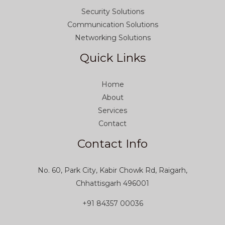
Security Solutions
Communication Solutions
Networking Solutions
Quick Links
Home
About
Services
Contact
Contact Info
No. 60, Park City, Kabir Chowk Rd, Raigarh,
Chhattisgarh 496001
+91 84357 00036