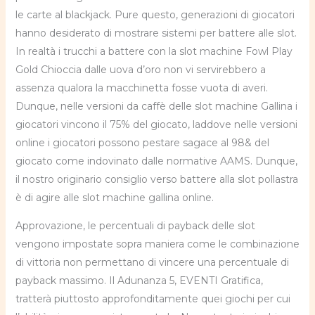
le carte al blackjack. Pure questo, generazioni di giocatori
hanno desiderato di mostrare sistemi per battere alle slot.
In realtà i trucchi a battere con la slot machine Fowl Play
Gold Chioccia dalle uova d’oro non vi servirebbero a
assenza qualora la macchinetta fosse vuota di averi.
Dunque, nelle versioni da caffè delle slot machine Gallina i
giocatori vincono il 75% del giocato, laddove nelle versioni
online i giocatori possono pestare sagace al 98& del
giocato come indovinato dalle normative AAMS. Dunque,
il nostro originario consiglio verso battere alla slot pollastra
è di agire alle slot machine gallina online.
Approvazione, le percentuali di payback delle slot
vengono impostate sopra maniera come le combinazione
di vittoria non permettano di vincere una percentuale di
payback massimo. Il Adunanza 5, EVENTI Gratifica,
tratterà piuttosto approfonditamente quei giochi per cui