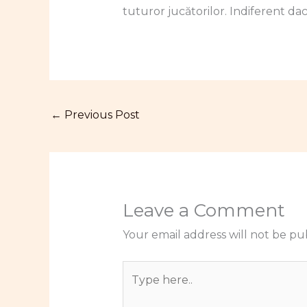
tuturor jucătorilor. Indiferent dac
←
Previous Post
Leave a Comment
Your email address will not be pu
Type
here..