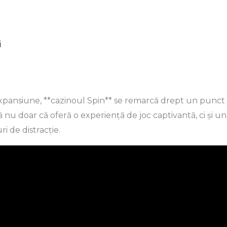
i
expansiune, **cazinoul Spin** se remarcă drept un punct 
 nu doar că oferă o experiență de joc captivantă, ci și 
i de distracție.