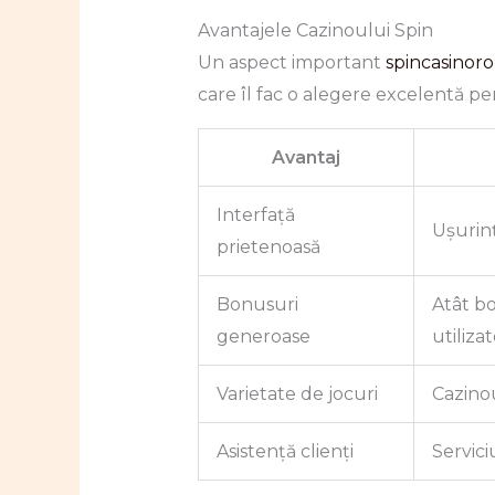
Avantajele Cazinoului Spin
Un aspect important
spincasinor
care îl fac o alegere excelentă pent
Avantaj
Interfață
Ușurinț
prietenoasă
Bonusuri
Atât bo
generoase
utilizat
Varietate de jocuri
Cazinou
Asistență clienți
Servici