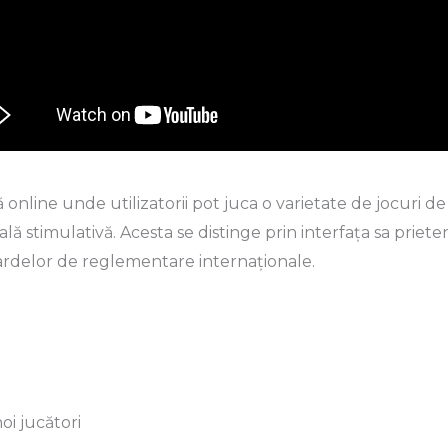
online unde utilizatorii pot juca o varietate de jocuri de 
ală stimulativă. Acesta se distinge prin interfața sa pr
dardelor de reglementare internaționale.
oi jucători