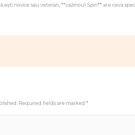
ă ești novice sau veteran, **cazinoul Spin** are ceva speci
blished.
Required fields are marked
*