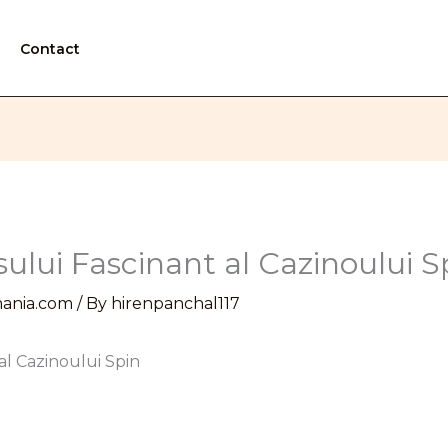
Contact
ului Fascinant al Cazinoului S
mania.com
/ By
hirenpanchal117
al Cazinoului Spin