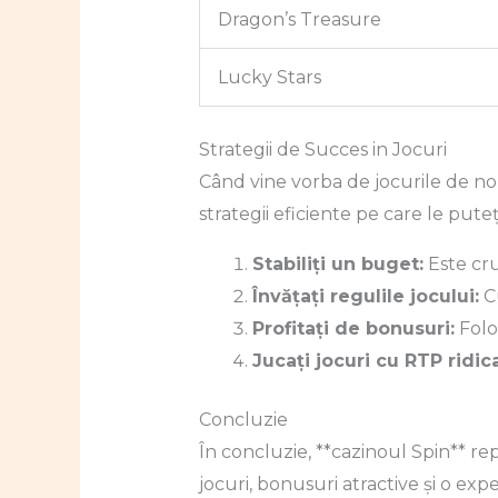
Dragon’s Treasure
Lucky Stars
Strategii de Succes in Jocuri
Când vine vorba de jocurile de nor
strategii eficiente pe care le puteț
Stabiliți un buget:
Este cru
Învățați regulile jocului:
Cu
Profitați de bonusuri:
Folos
Jucați jocuri cu RTP ridica
Concluzie
În concluzie, **cazinoul Spin** re
jocuri, bonusuri atractive și o ex