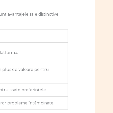
unt avantajele sale distinctive,
platforma.
un plus de valoare pentru
entru toate preferințele.
icăror probleme întâmpinate.