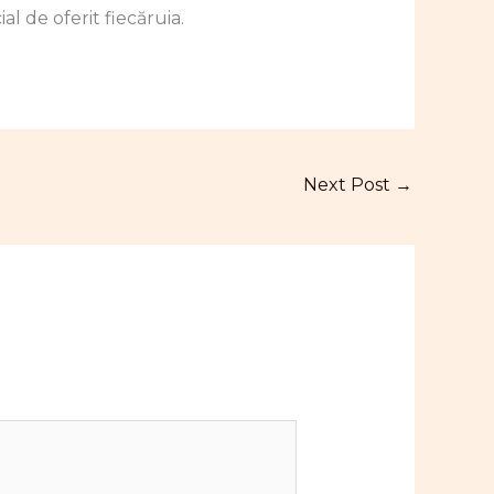
al de oferit fiecăruia.
Next Post
→