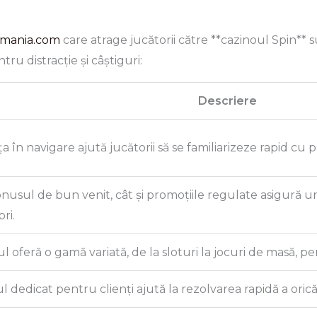
omania.com
care atrage jucătorii către **cazinoul Spin** s
ru distracție și câștiguri:
Descriere
a în navigare ajută jucătorii să se familiarizeze rapid cu 
nusul de bun venit, cât și promoțiile regulate asigură 
ori.
l oferă o gamă variată, de la sloturi la jocuri de masă, p
ul dedicat pentru clienți ajută la rezolvarea rapidă a or