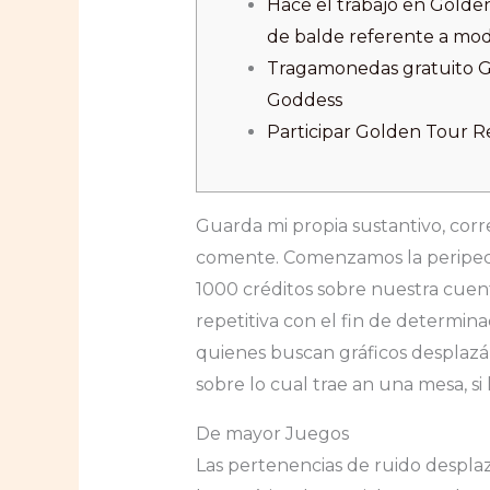
Hace el trabajo en Golde
de balde referente a m
Tragamonedas gratuito 
Goddess
Participar Golden Tour 
Guarda mi propia sustantivo, corr
comente. Comenzamos la peripecia
1000 créditos sobre nuestra cuen
repetitiva con el fin de determin
quienes buscan gráficos desplazá
sobre lo cual trae an una mesa, si
De mayor Juegos
Las pertenencias de ruido desplaz