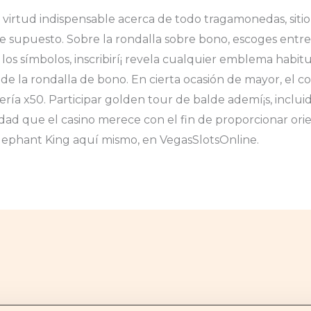
 virtud indispensable acerca de todo tragamonedas, sitio
e supuesto. Sobre la rondalla sobre bono, escoges entre
os símbolos, inscribirí¡ revela cualquier emblema habitu
e la rondalla de bono. En cierta ocasión de mayor, el c
erí­a x50. Participar golden tour de balde ademí¡s, incl
dad que el casino merece con el fin de proporcionar orien
ephant King aquí mismo, en VegasSlotsOnline.