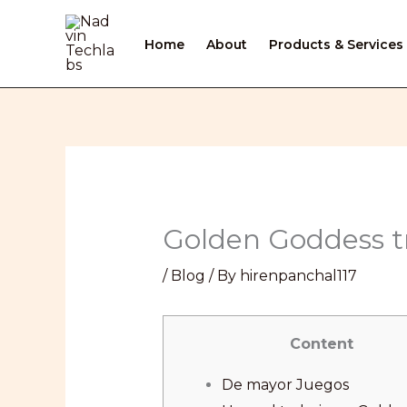
Skip
to
Home
About
Products & Services
content
Golden Goddess t
/
Blog
/ By
hirenpanchal117
Content
De mayor Juegos