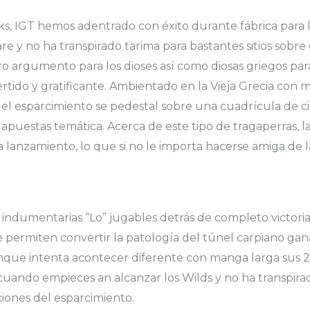
, IGT hemos adentrado con éxito durante fábrica para lo
y no ha transpirado tarima para bastantes sitios sobre 
 argumento para los dioses así­ como diosas griegos par
tido y gratificante. Ambientado en la Vieja Grecia con 
el esparcimiento se pedestal sobre una cuadrícula de cin
 apuestas temática. Acerca de este tipo de tragaperras, l
lanzamiento, lo que si no le importa hacerse amiga de la
indumentarias “Lo” jugables detrás de completo victori
 permiten convertir la patologí­a del túnel carpiano ga
unque intenta acontecer diferente con manga larga sus 2
uando empieces an alcanzar los Wilds y no ha transpirad
iones del esparcimiento.