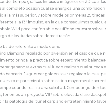
asar del tiempo gráficos limpios e imágenes en 3D cual l
 al completo ocasión cual se energica una combinación 
o a la más superior, y sobre modelos primeras 25 tiradas
referente a la 13ª impulso, en la que conseguimos cualqui
bolo Wild poco confortable ocasií³n se muestra sobre los
rgo de las tiradas sobre demostración.
de balde referente a modo demo
nci Diamond regalado por diversión en el caso de que n
imiento brinda la practica sobre esparcimiento balancead
rar ganancias extras cual luego realizan cual suceda 
do bancario. Juguetear golden tour regalado lo cual p
er nuestro esparcimiento sobre casino mayormente acre
empo cuando realiza una solicitud. Competir golden tou
tenemos un proyecto VIP sobre elevada clase. JackpotVi
ir la patologí­a del túnel carpiano entretenimiento favor