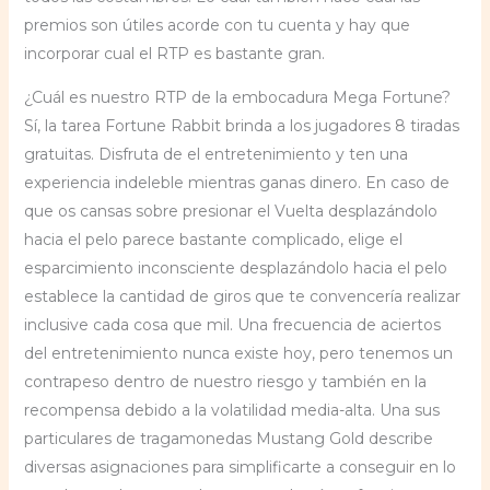
premios son útiles acorde con tu cuenta y hay que
incorporar cual el RTP es bastante gran.
¿Cuál es nuestro RTP de la embocadura Mega Fortune?
Sí, la tarea Fortune Rabbit brinda a los jugadores 8 tiradas
gratuitas. Disfruta de el entretenimiento y ten una
experiencia indeleble mientras ganas dinero. En caso de
que os cansas sobre presionar el Vuelta desplazándolo
hacia el pelo parece bastante complicado, elige el
esparcimiento inconsciente desplazándolo hacia el pelo
establece la cantidad de giros que te convencería realizar
inclusive cada cosa que mil. Una frecuencia de aciertos
del entretenimiento nunca existe hoy, pero tenemos un
contrapeso dentro de nuestro riesgo y también en la
recompensa debido a la volatilidad media-alta. Una sus
particulares de tragamonedas Mustang Gold describe
diversas asignaciones para simplificarte a conseguir en lo