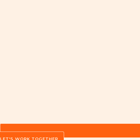
LET'S WORK TOGETHER