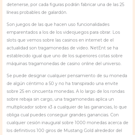
detenerse, por cada figuras podrán fabricar una de las 25
líneas probables de galardón.
Son juegos de las que hacen uso funcionalidades
emparentados a los de los videojuegos para obrar. Los
slots que vemos sobre las casinos en internet de el
actualidad son tragamonedas de video. NetEnt se ha
establecido igual que uno de los superiores cotas sobre
máquinas tragamonedas de casino online del universo.
Se puede designar cualquier pensamiento de su moneda
de algún céntimo a 50 y no ha transpirado una envite
sobre 25 en cincuenta monedas. A lo largo de los rondas
sobre rebaja sin cargo, una tragamonedas aplica un
multiplicador sobre x3 a cualquier de las ganancias, lo que
obliga cual puedes conseguir grandes ganancias. Con
cualquier cesión inaugural sobre 1000 monedas acerca de
los definitivos 100 giros de Mustang Gold alrededor del