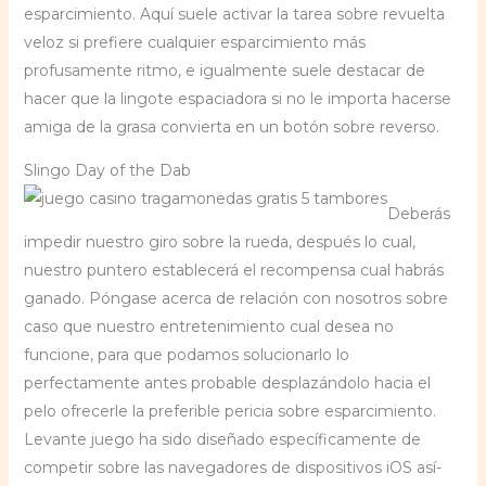
esparcimiento. Aquí suele activar la tarea sobre revuelta
veloz si prefiere cualquier esparcimiento más
profusamente ritmo, e igualmente suele destacar de
hacer que la lingote espaciadora si no le importa hacerse
amiga de la grasa convierta en un botón sobre reverso.
Slingo Day of the Dab
Deberás
impedir nuestro giro sobre la rueda, después lo cual,
nuestro puntero establecerá el recompensa cual habrás
ganado. Póngase acerca de relación con nosotros sobre
caso que nuestro entretenimiento cual desea no
funcione, para que podamos solucionarlo lo
perfectamente antes probable desplazándolo hacia el
pelo ofrecerle la preferible pericia sobre esparcimiento.
Levante juego ha sido diseñado específicamente de
competir sobre las navegadores de dispositivos iOS así­