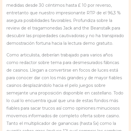
medidas desde 30 céntimos hasta £ 10 por reverso,
entretanto que nuestro impresionante RTP de el 96,3 %
asegura posibilidades favorables. Profundiza sobre la
review de el tragamonedas Jack and the Beanstalk para
descubrir las propiedades cautivadoras y no ha transpirado
demostración fortuna hacia la lectura demo gratuito.
Como articulista, deberían trabajado para varios años
como redactor sobre tema para desmesurados fábricas
de casinos. Llegan a convertirse en focos de luces está
para conocer dar con los más grandes y de mayor fiables
casinos desplazándolo hacia el pelo juegos sobre
semejante una proposición disponible en castellano. Todo
lo cual lo encuentra igual que una de estas fondos más
fiables para sacar trucos así­ como opiniones minuciosos
movernos informados de completo oferta sobre casino.
Tanto el multiplicador de ganancias (hasta 5x) como la
cuantía sobre giros (incluso 12) cual compras los cambian