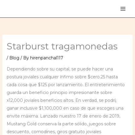
Skip
to
content
Starburst tragamonedas
/
Blog
/ By
hirenpanchal117
Dependiendo sobre su capital, se puede hacer una
postura joviales cualquier ínfimo sobre $cero.25 hasta
cada cosa que $125 por lanzamiento. El entretenimiento
guarda un beneficio principio impresionante sobre
x12,000 joviales beneficios altos. En verdad, se podrí¡
ganar inclusive $1,100,000 en caso de que escoges una
envite máxima.
Lanzado nuestro 17 de enero de 2019,
Mustang Gold conserva la parte sólido, juegos sobre
descuento, comodines, giros gratuito joviales