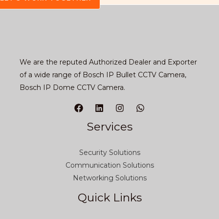
We are the reputed Authorized Dealer and Exporter
of a wide range of Bosch IP Bullet CCTV Camera,
Bosch IP Dome CCTV Camera.
Services
Security Solutions
Communication Solutions
Networking Solutions
Quick Links