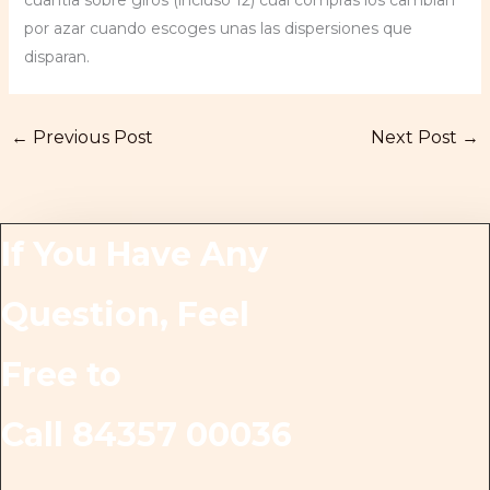
por azar cuando escoges unas las dispersiones que
disparan.
←
Previous Post
Next Post
→
If You Have Any
Question, Feel
Free to
Call 84357 00036