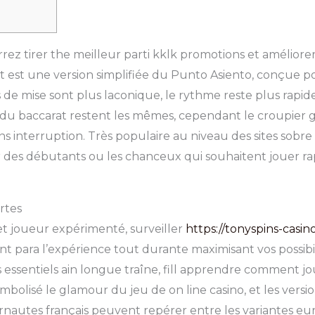
urrez tirer the meilleur parti kklk promotions et amélior
at est une version simplifiée du Punto Asiento, conçue po
s de mise sont plus laconique, le rythme reste plus rapide
du baccarat restent les mêmes, cependant le croupier gè
s interruption. Très populaire au niveau des sites sobre
r des débutants ou les chanceux qui souhaitent jouer ra
rtes
t joueur expérimenté, surveiller
https://tonyspins-casino
t para l’expérience tout durante maximisant vos possibili
 essentiels ain longue traîne, fill apprendre comment j
ymbolisé le glamour du jeu de on line casino, et les versi
nternautes français peuvent repérer entre les variantes 