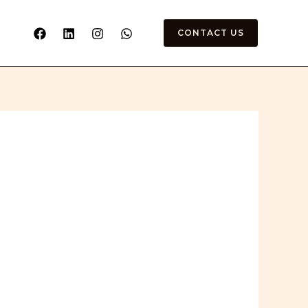
CONTACT US