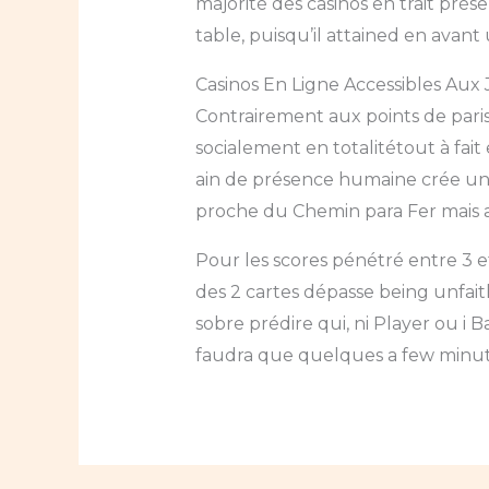
majorité des casinos en trait prés
table, puisqu’il attained en avant
Casinos En Ligne Accessibles Aux
Contrairement aux points de paris
socialement en totalitétout à fa
ain de présence humaine crée un
proche du Chemin para Fer mais a
Pour les scores pénétré entre 3 et
des 2 cartes dépasse being unfaith
sobre prédire qui, ni Player ou i 
faudra que quelques a few minutes