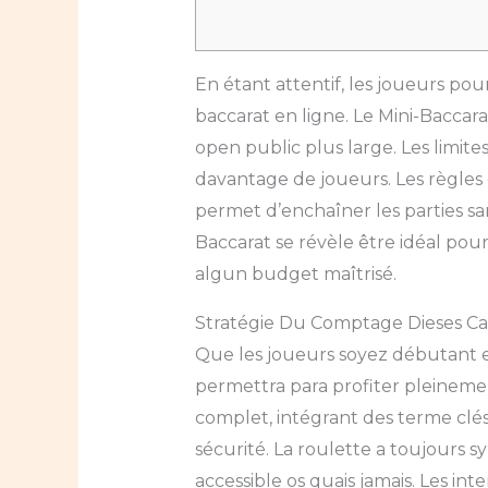
En étant attentif, les joueurs po
baccarat en ligne. Le Mini-Baccar
open public plus large. Les limite
davantage de joueurs. Les règles 
permet d’enchaîner les parties san
Baccarat se révèle être idéal pou
algun budget maîtrisé.
Stratégie Du Comptage Dieses Ca
Que les joueurs soyez débutant e
permettra para profiter pleinemen
complet, intégrant des terme clés
sécurité. La roulette a toujours s
accessible os quais jamais. Les i