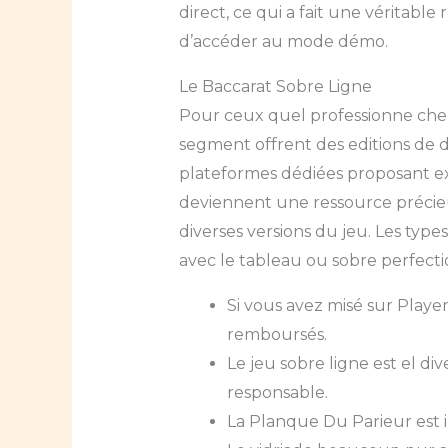
direct, ce qui a fait une véritable 
d’accéder au mode démo.
Le Baccarat Sobre Ligne
Pour ceux quel professionne cherc
segment offrent des editions de dé
plateformes dédiées proposant exc
deviennent une ressource précie
diverses versions du jeu​. Les type
avec le tableau ou sobre perfect
Si vous avez misé sur Player
remboursés.
Le jeu sobre ligne est el div
responsable.
La Planque Du Parieur est i