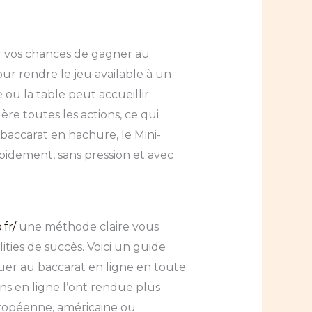
er vos chances de gagner au
ur rendre le jeu available à un
 ou la table peut accueillir
re toutes les actions, ce qui
 baccarat en hachure, le Mini-
pidement, sans pression et avec
.fr/
une méthode claire vous
ties de succès. Voici un guide
ouer au baccarat en ligne en toute
ons en ligne l’ont rendue plus
européenne, américaine ou