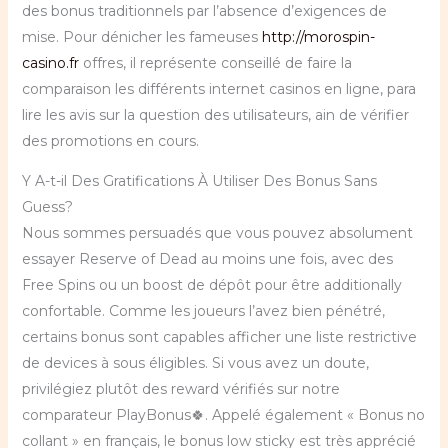
des bonus traditionnels par l’absence d’exigences de
mise. Pour dénicher les fameuses
http://morospin-
casino.fr
offres, il représente conseillé de faire la
comparaison les différents internet casinos en ligne, para
lire les avis sur la question des utilisateurs, ain de vérifier
des promotions en cours.
Y A-t-il Des Gratifications À Utiliser Des Bonus Sans
Guess?
Nous sommes persuadés que vous pouvez absolument
essayer Reserve of Dead au moins une fois, avec des
Free Spins ou un boost de dépôt pour être additionally
confortable. Comme les joueurs l’avez bien pénétré,
certains bonus sont capables afficher une liste restrictive
de devices à sous éligibles. Si vous avez un doute,
privilégiez plutôt des reward vérifiés sur notre
comparateur PlayBonus🍀. Appelé également « Bonus no
collant » en français, le bonus low sticky est très apprécié