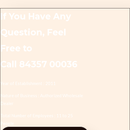
If You Have Any
Question, Feel
Free to
Call 84357 00036
Year of Establishment : 2011
Nature of Business : Authorized Wholesale
Dealer
Total Number of Employees : 11 to 25
People