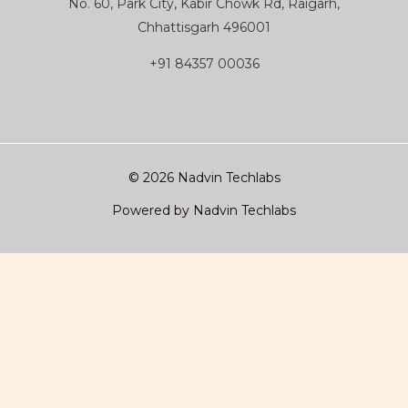
No. 60, Park City, Kabir Chowk Rd, Raigarh,
Chhattisgarh 496001
+91 84357 00036
© 2026 Nadvin Techlabs
Powered by Nadvin Techlabs