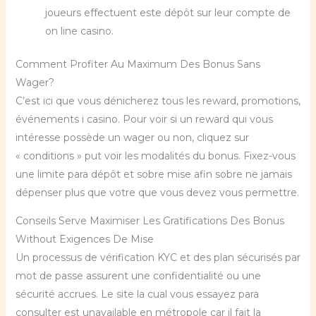
joueurs effectuent este dépôt sur leur compte de
on line casino.
Comment Profiter Au Maximum Des Bonus Sans
Wager?
C’est ici que vous dénicherez tous les reward, promotions,
événements i casino. Pour voir si un reward qui vous
intéresse possède un wager ou non, cliquez sur
« conditions » put voir les modalités du bonus. Fixez-vous
une limite para dépôt et sobre mise afin sobre ne jamais
dépenser plus que votre que vous devez vous permettre.
Conseils Serve Maximiser Les Gratifications Des Bonus
Without Exigences De Mise
Un processus de vérification KYC et des plan sécurisés par
mot de passe assurent une confidentialité ou une
sécurité accrues. Le site la cual vous essayez para
consulter est unavailable en métropole car il fait la