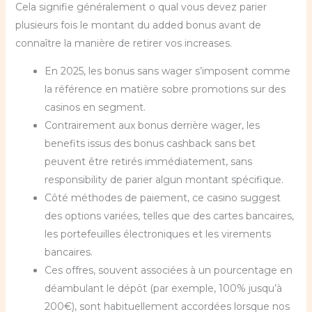
Cela signifie généralement o qual vous devez parier
plusieurs fois le montant du added bonus avant de
connaître la manière de retirer vos increases.
En 2025, les bonus sans wager s’imposent comme
la référence en matière sobre promotions sur des
casinos en segment.
Contrairement aux bonus derrière wager, les
benefits issus des bonus cashback sans bet
peuvent être retirés immédiatement, sans
responsibility de parier algun montant spécifique.
Côté méthodes de paiement, ce casino suggest
des options variées, telles que des cartes bancaires,
les portefeuilles électroniques et les virements
bancaires.
Ces offres, souvent associées à un pourcentage en
déambulant le dépôt (par exemple, 100% jusqu’à
200€), sont habituellement accordées lorsque nos