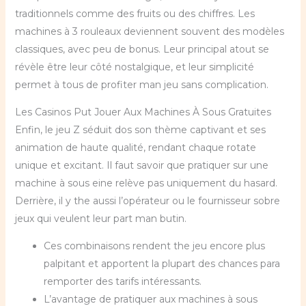
traditionnels comme des fruits ou des chiffres. Les
machines à 3 rouleaux deviennent souvent des modèles
classiques, avec peu de bonus. Leur principal atout se
révèle être leur côté nostalgique, et leur simplicité
permet à tous de profiter man jeu sans complication.
Les Casinos Put Jouer Aux Machines À Sous Gratuites
Enfin, le jeu Z séduit dos son thème captivant et ses
animation de haute qualité, rendant chaque rotate
unique et excitant. Il faut savoir que pratiquer sur une
machine à sous eine relève pas uniquement du hasard.
Derrière, il y the aussi l’opérateur ou le fournisseur sobre
jeux qui veulent leur part man butin.
Ces combinaisons rendent the jeu encore plus
palpitant et apportent la plupart des chances para
remporter des tarifs intéressants.
L’avantage de pratiquer aux machines à sous