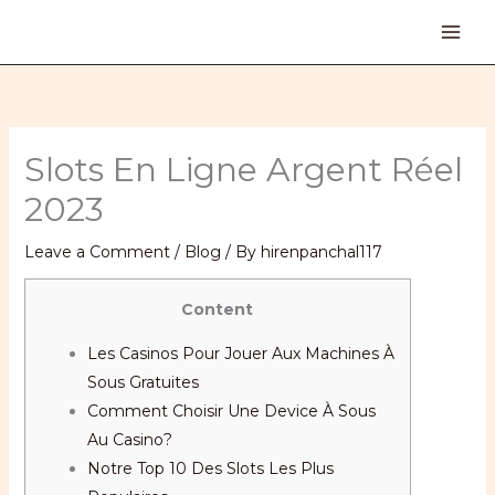
Skip
to
content
Slots En Ligne Argent Réel
2023
Leave a Comment
/
Blog
/ By
hirenpanchal117
Content
Les Casinos Pour Jouer Aux Machines À
Sous Gratuites
Comment Choisir Une Device À Sous
Au Casino?
Notre Top 10 Des Slots Les Plus