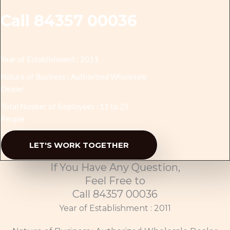
Call 84357 00036
Year of Establishment : 2011
Nature of Business : Authorized Wholesale
Dealer
Total Number of Employees : 11 to 25
People
LET'S WORK TOGETHER
If You Have Any Question,
Feel Free to
Call 84357 00036
Year of Establishment : 2011